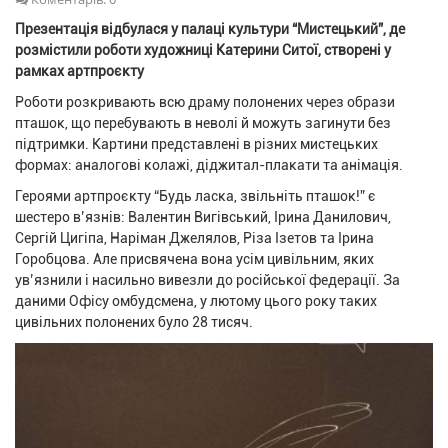
Презентація відбулася у палаці культури “Мистецький”, де
розмістили роботи художниці Катерини Ситої, створені у
рамках артпроєкту
Роботи розкривають всю драму полонених через образи
пташок, що перебувають в неволі й можуть загинути без
підтримки. Картини представлені в різних мистецьких
формах: аналогові колажі, діджитал-плакати та анімація.
Героями артпроєкту “Будь ласка, звільніть пташок!” є
шестеро в’язнів: Валентин Вигівський, Ірина Данилович,
Сергій Цигіпа, Наріман Джелялов, Різа Ізетов та Ірина
Горобцова. Але присвячена вона усім цивільним, яких
ув’язнили і насильно вивезли до російської федерації. За
даними Офісу омбудсмена, у лютому цього року таких
цивільних полонених було 28 тисяч.