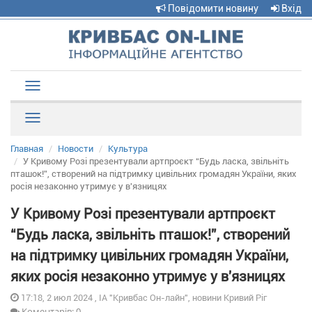
Повідомити новину
Вхід
Toggle
navigation
Рубрики
Главная
Новости
Культура
У Кривому Розі презентували артпроєкт “Будь ласка, звільніть
пташок!”, створений на підтримку цивільних громадян України, яких
росія незаконно утримує у в'язницях
У Кривому Розі презентували артпроєкт
“Будь ласка, звільніть пташок!”, створений
на підтримку цивільних громадян України,
яких росія незаконно утримує у в'язницях
17:18, 2 июл 2024 , ІА "Кривбас Он-лайн", новини Кривий Ріг
Коментарів: 0