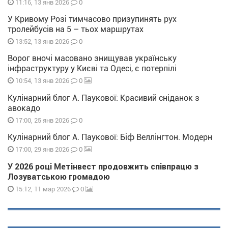
0
11:16, 13 янв 2026
У Кривому Розі тимчасово призупинять рух
тролейбусів на 5 – тьох маршрутах
0
13:52, 13 янв 2026
Ворог вночі масовано знищував українську
інфраструктуру у Києві та Одесі, є потерпілі
0
10:54, 13 янв 2026
Кулінарний блог А. Паукової: Красивий сніданок з
авокадо
0
17:00, 25 янв 2026
Кулінарний блог А. Паукової: Біф Веллінгтон. Модерн
0
17:00, 29 янв 2026
У 2026 році Метінвест продовжить співпрацю з
Лозуватською громадою
0
15:12, 11 мар 2026