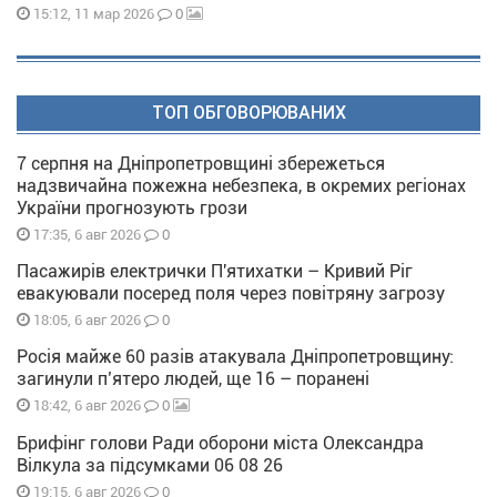
0
15:12, 11 мар 2026
ТОП ОБГОВОРЮВАНИХ
7 серпня на Дніпропетровщині збережеться
надзвичайна пожежна небезпека, в окремих регіонах
України прогнозують грози
0
17:35, 6 авг 2026
Пасажирів електрички П'ятихатки – Кривий Ріг
евакуювали посеред поля через повітряну загрозу
0
18:05, 6 авг 2026
Росія майже 60 разів атакувала Дніпропетровщину:
загинули п’ятеро людей, ще 16 – поранені
0
18:42, 6 авг 2026
Брифінг голови Ради оборони міста Олександра
Вілкула за підсумками 06 08 26
0
19:15, 6 авг 2026