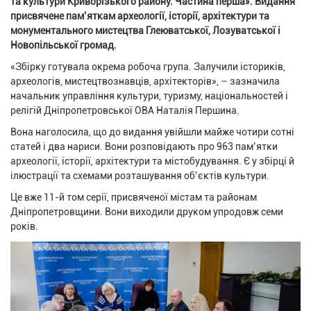
та культури Криворізького району. Частина перша». Видання
присвячене пам’яткам археології, історії, архітектури та
монументального мистецтва Глеюватської, Лозуватської і
Новопільської громад.
«Збірку готувала окрема робоча група. Залучили істориків,
археологів, мистецтвознавців, архітекторів», – зазначила
начальник управління культури, туризму, національностей і
релігій Дніпропетровської ОВА Наталія Першина.
Вона наголосила, що до видання увійшли майже чотири сотні
статей і два нариси. Вони розповідають про 963 пам’ятки
археології, історії, архітектури та містобудування. Є у збірці й
ілюстрації та схемами розташування об’єктів культури.
Це вже 11-й том серії, присвяченої містам та районам
Дніпропетровщини. Вони виходили друком упродовж семи
років.