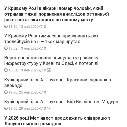
У Кривому Розі в лікарні помер чоловік, який
отримав тяжкі поранення внаслідок останньої
ракетної атаки ворога по нашому місту
0
11:16, 13 янв 2026
У Кривому Розі тимчасово призупинять рух
тролейбусів на 5 – тьох маршрутах
0
13:52, 13 янв 2026
Ворог вночі масовано знищував українську
інфраструктуру у Києві та Одесі, є потерпілі
0
10:54, 13 янв 2026
Кулінарний блог А. Паукової: Красивий сніданок з
авокадо
0
17:00, 25 янв 2026
Кулінарний блог А. Паукової: Біф Веллінгтон. Модерн
0
17:00, 29 янв 2026
У 2026 році Метінвест продовжить співпрацю з
Лозуватською громадою