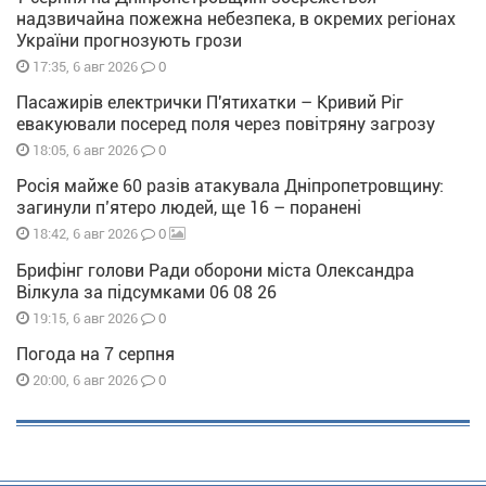
надзвичайна пожежна небезпека, в окремих регіонах
України прогнозують грози
0
17:35, 6 авг 2026
Пасажирів електрички П'ятихатки – Кривий Ріг
евакуювали посеред поля через повітряну загрозу
0
18:05, 6 авг 2026
Росія майже 60 разів атакувала Дніпропетровщину:
загинули п’ятеро людей, ще 16 – поранені
0
18:42, 6 авг 2026
Брифінг голови Ради оборони міста Олександра
Вілкула за підсумками 06 08 26
0
19:15, 6 авг 2026
Погода на 7 серпня
0
20:00, 6 авг 2026