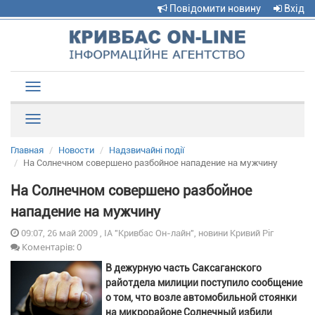
Повідомити новину
Вхід
Toggle
navigation
Рубрики
Главная
Новости
Надзвичайні події
На Солнечном совершено разбойное нападение на мужчину
На Солнечном совершено разбойное
нападение на мужчину
09:07, 26 май 2009 , ІА "Кривбас Он-лайн", новини Кривий Ріг
Коментарів: 0
В дежурную часть Саксаганского
райотдела милиции поступило сообщение
о том, что возле автомобильной стоянки
на микрорайоне Солнечный избили