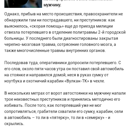
мужчину.
Однако, прибыв на место происшествия, правоохранители не
обнаружили там ни пострадавшего, ни преступников: как
выяснилось, «скорая помощь» еще до приезда милиции
отвезла потерпевшего в отделение политравмы 2-й городской
больницы. У последнего были диагностированы закрытая
черепно-мозговая травма, сотрясение головного мозга, а
также многочисленные травмы внутренних органов.
Последовав туда, оперативники допросили потерпевшего. С
его слов, около пяти часов утра он поставил свой автомобиль
на стоянке и направился домой, неся в руках сумку от
ноутбука и охотничий карабин «Вулкан-ТК» в чехле.
В нескольких метрах от ворот автостоянки на мужчину напали
трое неизвестных преступников и принялись методично его
избивать. После того, как потерпевший уже не мог
сопротивляться, грабители схватили его сумку, карабин, сели
в автомобиль – то ли в «пятерку», то ли в «семерку» - и
скрылись.