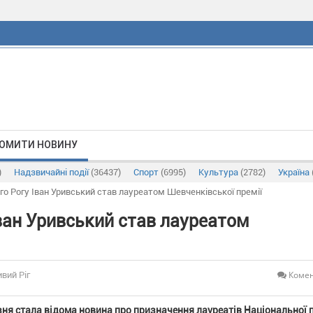
ОМИТИ НОВИНУ
)
Надзвичайні події
(36437)
Спорт
(6995)
Культура
(2782)
Україна
о Рогу Іван Уривський став лауреатом Шевченківської премії
ван Уривський став лауреатом
Комен
ивий Ріг
зня стала відома новина про призначення лауреатів Національної п