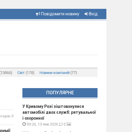
Повідомити новину
Вхід
(13866)
Світ
(178)
Новини компаній
(77)
ПОПУЛЯРНЕ
У Кривому Розі зіштовхнулися
автомобілі двох служб: рятувальної
тарів: 0
і охоронної
0
09:26, 13 янв 2026
ремії