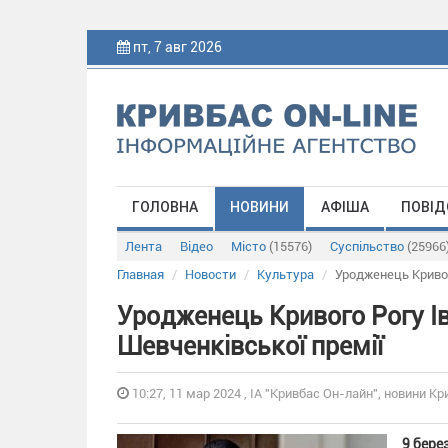
пт, 7 авг 2026
ГОЛОВНА
НОВИНИ
АФІША
ПОВІД
Лента
Відео
Місто
(15576)
Суспільство
(25966
Главная
Новости
Культура
Уродженець Кривог
Уродженець Кривого Рогу І
Шевченківської премії
10:27, 11 мар 2024 , ІА "Кривбас Он-лайн", новини Кр
9 бере