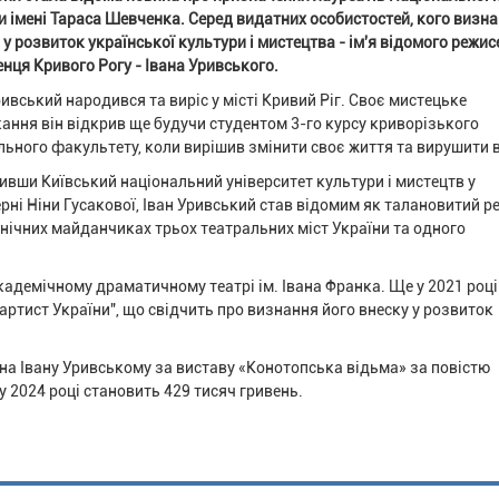
и імені Тараса Шевченка. Серед видатних особистостей, кого визна
 у розвиток української культури і мистецтва - ім'я відомого режис
нця Кривого Рогу - Івана Уривського.
ривський народився та виріс у місті Кривий Ріг. Своє мистецьке
ання він відкрив ще будучи студентом 3-го курсу криворізького
льного факультету, коли вирішив змінити своє життя та вирушити в
ивши Київський національний університет культури і мистецтв у
рні Ніни Гусакової, Іван Уривський став відомим як талановитий р
ценічних майданчиках трьох театральних міст України та одного
адемічному драматичному театрі ім. Івана Франка. Ще у 2021 році
ртист України", що свідчить про визнання його внеску у розвиток
на Івану Уривському за виставу «Конотопська відьма» за повістю
 у 2024 році становить 429 тисяч гривень.