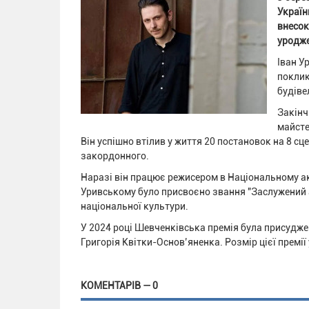
Україн
внесок
уродже
Іван У
поклик
будіве
Закінч
майсте
Він успішно втілив у життя 20 постановок на 8 с
закордонного.
Наразі він працює режисером в Національному ак
Уривському було присвоєно звання "Заслужений а
національної культури.
У 2024 році Шевченківська премія була присудже
Григорія Квітки-Основ’яненка. Розмір цієї премії
КОМЕНТАРІВ — 0