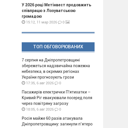
У 2026 році Метінвест продовжить
співпрацю з Лозуватською
громадою
0
15:12, 11 мар 2026
ТОП ОБГОВОРЮВАНИХ
7 серпня на Дніпропетровщині
збережеться надзвичайна пожежна
небезпека, в окремих регіонах
України прогнозують грози
0
17:35, 6 авг 2026
Пасажирів електрички П'ятихатки –
Кривий Ріг евакуювали посеред поля
через повітряну загрозу
0
18:05, 6 авг 2026
Росія майже 60 разів атакувала
Дніпропетровщину: загинули п’ятеро