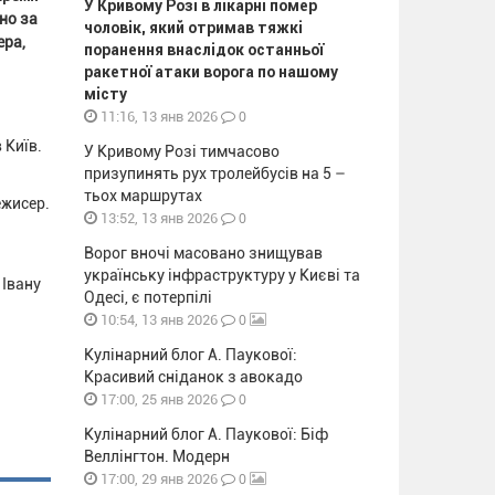
У Кривому Розі в лікарні помер
но за
чоловік, який отримав тяжкі
ера,
поранення внаслідок останньої
ракетної атаки ворога по нашому
місту
0
11:16, 13 янв 2026
 Київ.
У Кривому Розі тимчасово
призупинять рух тролейбусів на 5 –
тьох маршрутах
ежисер.
0
13:52, 13 янв 2026
Ворог вночі масовано знищував
українську інфраструктуру у Києві та
 Івану
Одесі, є потерпілі
0
10:54, 13 янв 2026
Кулінарний блог А. Паукової:
Красивий сніданок з авокадо
0
17:00, 25 янв 2026
Кулінарний блог А. Паукової: Біф
Веллінгтон. Модерн
0
17:00, 29 янв 2026