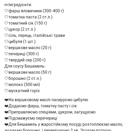
✏️Інгредієнти:
🤍фарш яловичини (300-400 г)
🤍томатна паста (2 ст.л.)
🤍томатний сік (150 г)
🤍цукор (2 ст.л.)
🤍сіль, перець, італійські трави
🤍цибуля (1 шт.)
🤍вершкове масло (20 г)
🤍печериці (300 г)
🤍твердий сир (200 г)
Для соусу Бешамель:
🤍вершкове масло (50 г)
🤍борошно (2 ст.л.)
🤍молоко (500 мл)
🤍мускатний горіх
❤️На вершковому маслі пасируємо цибулю
❤️Додаємо фарш, томатну пасту і сік
❤️Приправляємо спеціями, цукром, загущуємо
❤️Підсмажуємо перечериці
❤️Для Бешамель у жаростійкому посуді розтоплюємо масло,
додаємо борошно, і перемішуємо 2 хв. Згодом потроху