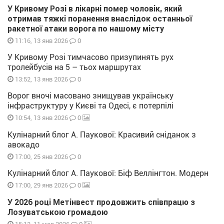
У Кривому Розі в лікарні помер чоловік, який
отримав тяжкі поранення внаслідок останньої
ракетної атаки ворога по нашому місту
0
11:16, 13 янв 2026
У Кривому Розі тимчасово призупинять рух
тролейбусів на 5 – тьох маршрутах
0
13:52, 13 янв 2026
Ворог вночі масовано знищував українську
інфраструктуру у Києві та Одесі, є потерпілі
0
10:54, 13 янв 2026
Кулінарний блог А. Паукової: Красивий сніданок з
авокадо
0
17:00, 25 янв 2026
Кулінарний блог А. Паукової: Біф Веллінгтон. Модерн
0
17:00, 29 янв 2026
У 2026 році Метінвест продовжить співпрацю з
Лозуватською громадою