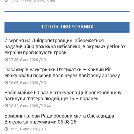
0
15:12, 11 мар 2026
ТОП ОБГОВОРЮВАНИХ
7 серпня на Дніпропетровщині збережеться
надзвичайна пожежна небезпека, в окремих регіонах
України прогнозують грози
0
17:35, 6 авг 2026
Пасажирів електрички П'ятихатки – Кривий Ріг
евакуювали посеред поля через повітряну загрозу
0
18:05, 6 авг 2026
Росія майже 60 разів атакувала Дніпропетровщину:
загинули п’ятеро людей, ще 16 – поранені
0
18:42, 6 авг 2026
Брифінг голови Ради оборони міста Олександра
Вілкула за підсумками 06 08 26
0
19:15, 6 авг 2026