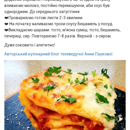
вливаємо молоко, постійно перемішуючи, аби соус був
однорідним. До середнього загустіння.
❤️Проварюємо готові листи 2-3 хвилини
❤️ На початку наливаємо трохи соусу Бешамель у посуд
❤️Викладаємо шарами: тісто, м'ясна суміш, тісто, бешамель,
печериці, сир. Повторюємо 7-8 разів. Верхній - з сиром.
Дуже соковито і апетитно!
Авторський кулінарний блог телеведучої Анни Паукової