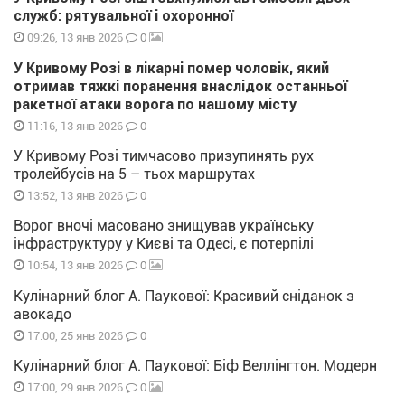
служб: рятувальної і охоронної
0
09:26, 13 янв 2026
У Кривому Розі в лікарні помер чоловік, який
отримав тяжкі поранення внаслідок останньої
ракетної атаки ворога по нашому місту
0
11:16, 13 янв 2026
У Кривому Розі тимчасово призупинять рух
тролейбусів на 5 – тьох маршрутах
0
13:52, 13 янв 2026
Ворог вночі масовано знищував українську
інфраструктуру у Києві та Одесі, є потерпілі
0
10:54, 13 янв 2026
Кулінарний блог А. Паукової: Красивий сніданок з
авокадо
0
17:00, 25 янв 2026
Кулінарний блог А. Паукової: Біф Веллінгтон. Модерн
0
17:00, 29 янв 2026