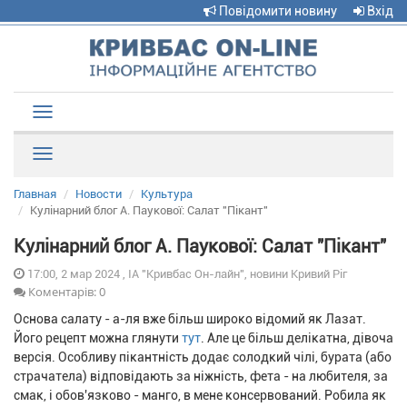
Повідомити новину
Вхід
Toggle
navigation
Рубрики
Главная
Новости
Культура
Кулінарний блог А. Паукової: Салат "Пікант"
Кулінарний блог А. Паукової: Салат "Пікант"
17:00, 2 мар 2024 , ІА "Кривбас Он-лайн", новини Кривий Ріг
Коментарів: 0
Основа салату - а-ля вже більш широко відомий як Лазат.
Його рецепт можна глянути
тут
. Але це більш делікатна, дівоча
версія. Особливу пікантність додає солодкий чілі, бурата (або
страчатела) відповідають за ніжність, фета - на любителя, за
смак, і обов'язково - манго, в мене консервований. Робила як