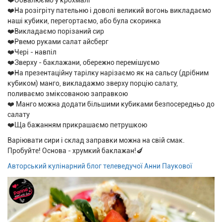
❤️Обвалюємо у крохмалі
❤️На розігріту пательню і доволі великий вогонь викладаємо
наші кубики, перегортаємо, або була скоринка
❤️Викладаємо порізаний сир
❤️Рвемо руками салат айсберг
❤️Чері - навпіл
❤️Зверху - баклажани, обережно перемішуємо
❤️На презентаційну тарілку нарізаємо як на сальсу (дрібним
кубиком) манго, викладажмо зверху порцію салату,
поливаємо зміксованою заправкою
❤️ Манго можна додати більшими кубиками безпосередньо до
салату
❤️Ща бажанням прикрашаємо петрушкою
Варіювати сири і склад заправки можна на свій смак.
Пробуйте! Основа - хрумкий баклажан!🍆
Авторський кулінарний блог телеведучої Анни Паукової