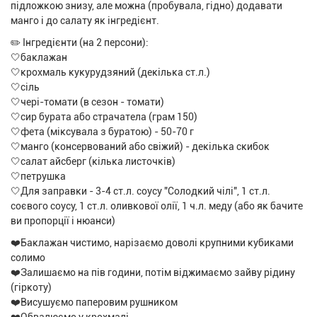
підложкою знизу, але можна (пробувала, гідно) додавати
манго і до салату як інгредієнт.
✏️ Інгредієнти (на 2 персони):
🤍баклажан
🤍крохмаль кукурудзяний (декілька ст.л.)
🤍сіль
🤍чері-томати (в сезон - томати)
🤍сир бурата або страчатела (грам 150)
🤍фета (міксувала з буратою) - 50-70 г
🤍манго (консервований або свіжий) - декілька скибок
🤍салат айсберг (кілька листочків)
🤍петрушка
🤍Для заправки - 3-4 ст.л. соусу "Солодкий чілі", 1 ст.л.
соєвого соусу, 1 ст.л. оливкової олії, 1 ч.л. меду (або як бачите
ви пропорції і нюанси)
❤️Баклажан чистимо, нарізаємо доволі крупними кубиками
солимо
❤️Залишаємо на пів години, потім віджимаємо зайву рідину
(гіркоту)
❤️Висушуємо паперовим рушником