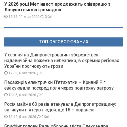
У 2026 році Метінвест продовжить співпрацю з
Лозуватською громадою
0
15:12, 11 мар 2026
ТОП ОБГОВОРЮВАНИХ
7 серпня на Дніпропетровщині збережеться
надзвичайна пожежна небезпека, в окремих регіонах
України прогнозують грози
0
17:35, 6 авг 2026
Пасажирів електрички П'ятихатки – Кривий Ріг
евакуювали посеред поля через повітряну загрозу
0
18:05, 6 авг 2026
Росія майже 60 разів атакувала Дніпропетровщину:
загинули п’ятеро людей, ще 16 – поранені
0
18:42, 6 авг 2026
Брифінг голови Ради оборони міста Олександра