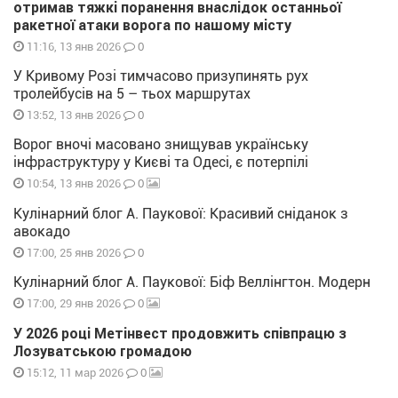
отримав тяжкі поранення внаслідок останньої
ракетної атаки ворога по нашому місту
0
11:16, 13 янв 2026
У Кривому Розі тимчасово призупинять рух
тролейбусів на 5 – тьох маршрутах
0
13:52, 13 янв 2026
Ворог вночі масовано знищував українську
інфраструктуру у Києві та Одесі, є потерпілі
0
10:54, 13 янв 2026
Кулінарний блог А. Паукової: Красивий сніданок з
авокадо
0
17:00, 25 янв 2026
Кулінарний блог А. Паукової: Біф Веллінгтон. Модерн
0
17:00, 29 янв 2026
У 2026 році Метінвест продовжить співпрацю з
Лозуватською громадою
0
15:12, 11 мар 2026