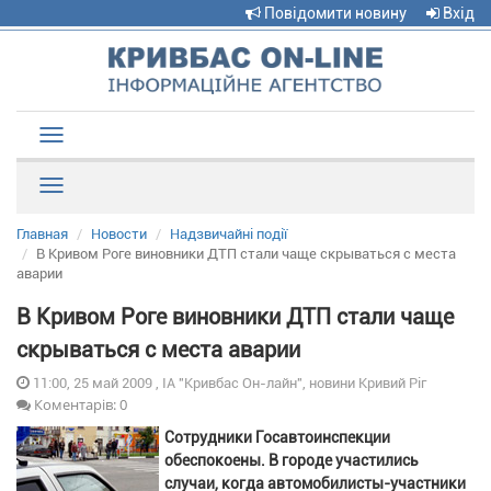
Повідомити новину
Вхід
Toggle
navigation
Рубрики
Главная
Новости
Надзвичайні події
В Кривом Роге виновники ДТП стали чаще скрываться с места
аварии
В Кривом Роге виновники ДТП стали чаще
скрываться с места аварии
11:00, 25 май 2009 , ІА "Кривбас Он-лайн", новини Кривий Ріг
Коментарів: 0
Сотрудники Госавтоинспекции
обеспокоены. В городе участились
случаи, когда автомобилисты-участники