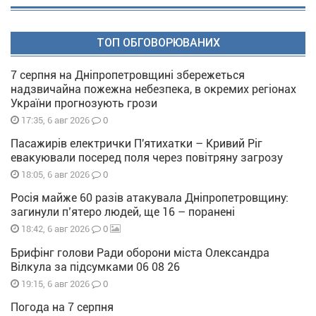
ТОП ОБГОВОРЮВАНИХ
7 серпня на Дніпропетровщині збережеться
надзвичайна пожежна небезпека, в окремих регіонах
України прогнозують грози
0
17:35, 6 авг 2026
Пасажирів електрички П'ятихатки – Кривий Ріг
евакуювали посеред поля через повітряну загрозу
0
18:05, 6 авг 2026
Росія майже 60 разів атакувала Дніпропетровщину:
загинули п’ятеро людей, ще 16 – поранені
0
18:42, 6 авг 2026
Брифінг голови Ради оборони міста Олександра
Вілкула за підсумками 06 08 26
0
19:15, 6 авг 2026
Погода на 7 серпня