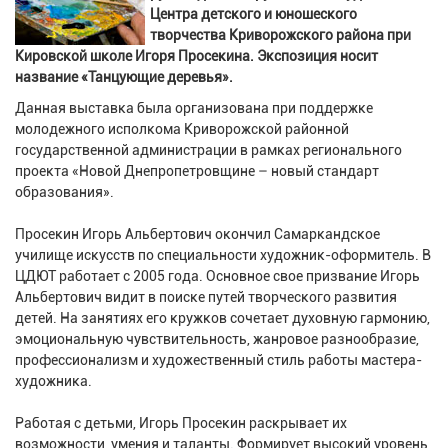
Центра детского и юношеского
творчества Криворожского района при
Кировской школе Игоря Просекина. Экспозиция носит
название «Танцующие деревья».
Данная выставка была организована при поддержке
молодежного исполкома Криворожской районной
государственной администрации в рамках регионального
проекта «Новой Днепропетровщине – новый стандарт
образования».
Просекин Игорь Альбертович окончил Самаркандское
училище искусств по специальности художник-оформитель. В
ЦДЮТ работает с 2005 года. Основное свое призвание Игорь
Альбертович видит в поиске путей творческого развития
детей. На занятиях его кружков сочетает духовную гармонию,
эмоциональную чувствительность, жанровое разнообразие,
профессионализм и художественный стиль работы мастера-
художника.
Работая с детьми, Игорь Просекин раскрывает их
возможности, умения и таланты. Формирует высокий уровень