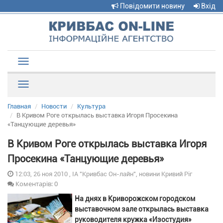
Повідомити новину
Вхід
Toggle
navigation
Рубрики
Главная
Новости
Культура
В Кривом Роге открылась выставка Игоря Просекина
«Танцующие деревья»
В Кривом Роге открылась выставка Игоря
Просекина «Танцующие деревья»
12:03, 26 ноя 2010 , ІА "Кривбас Он-лайн", новини Кривий Ріг
Коментарів: 0
На днях в Криворожском городском
выставочном зале открылась выставка
руководителя кружка «Изостудия»