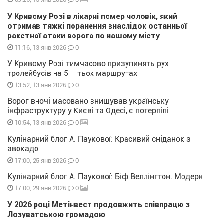
У Кривому Розі в лікарні помер чоловік, який
отримав тяжкі поранення внаслідок останньої
ракетної атаки ворога по нашому місту
0
11:16, 13 янв 2026
У Кривому Розі тимчасово призупинять рух
тролейбусів на 5 – тьох маршрутах
0
13:52, 13 янв 2026
Ворог вночі масовано знищував українську
інфраструктуру у Києві та Одесі, є потерпілі
0
10:54, 13 янв 2026
Кулінарний блог А. Паукової: Красивий сніданок з
авокадо
0
17:00, 25 янв 2026
Кулінарний блог А. Паукової: Біф Веллінгтон. Модерн
0
17:00, 29 янв 2026
У 2026 році Метінвест продовжить співпрацю з
Лозуватською громадою