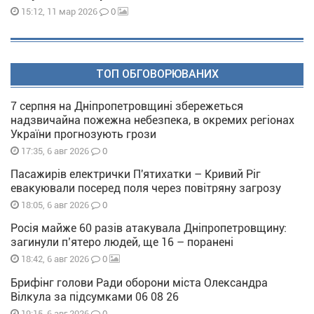
0
15:12, 11 мар 2026
ТОП ОБГОВОРЮВАНИХ
7 серпня на Дніпропетровщині збережеться
надзвичайна пожежна небезпека, в окремих регіонах
України прогнозують грози
0
17:35, 6 авг 2026
Пасажирів електрички П'ятихатки – Кривий Ріг
евакуювали посеред поля через повітряну загрозу
0
18:05, 6 авг 2026
Росія майже 60 разів атакувала Дніпропетровщину:
загинули п’ятеро людей, ще 16 – поранені
0
18:42, 6 авг 2026
Брифінг голови Ради оборони міста Олександра
Вілкула за підсумками 06 08 26
0
19:15, 6 авг 2026