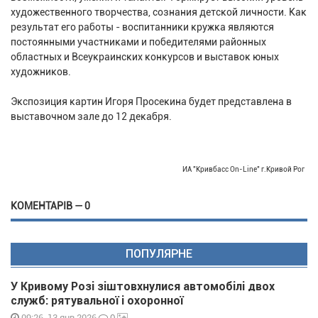
художественного творчества, сознания детской личности. Как
результат его работы - воспитанники кружка являются
постоянными участниками и победителями районных
областных и Всеукраинских конкурсов и выставок юных
художников.
Экспозиция картин Игоря Просекина будет представлена в
выставочном зале до 12 декабря.
ИА "Кривбасс On-Line" г.Кривой Рог
КОМЕНТАРІВ — 0
ПОПУЛЯРНЕ
У Кривому Розі зіштовхнулися автомобілі двох
служб: рятувальної і охоронної
0
09:26, 13 янв 2026