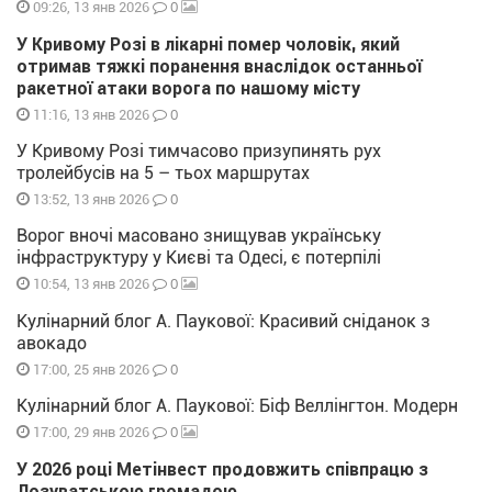
0
09:26, 13 янв 2026
У Кривому Розі в лікарні помер чоловік, який
отримав тяжкі поранення внаслідок останньої
ракетної атаки ворога по нашому місту
0
11:16, 13 янв 2026
У Кривому Розі тимчасово призупинять рух
тролейбусів на 5 – тьох маршрутах
0
13:52, 13 янв 2026
Ворог вночі масовано знищував українську
інфраструктуру у Києві та Одесі, є потерпілі
0
10:54, 13 янв 2026
Кулінарний блог А. Паукової: Красивий сніданок з
авокадо
0
17:00, 25 янв 2026
Кулінарний блог А. Паукової: Біф Веллінгтон. Модерн
0
17:00, 29 янв 2026
У 2026 році Метінвест продовжить співпрацю з
Лозуватською громадою