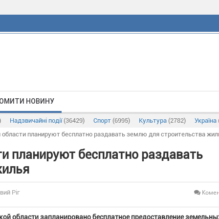
ОМИТИ НОВИНУ
)
Надзвичайні події
(36429)
Спорт
(6995)
Культура
(2782)
Україна
 области планируют бесплатно раздавать землю для строительства жил
ти планируют бесплатно раздавать
жилья
Комен
вий Ріг
ской области запланировано бесплатное предоставление земельны