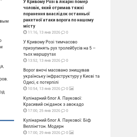
У Кривому Розі в лікарні помер
чоловік, який отримав тяжкі
поранення внаслідок останньої
ракетної атаки ворога по нашому
овым
місту
0
11:16, 13 янв 2026
о
У Кривому Розі тимчасово
ом
призупинять рух тролейбусів на 5 –
тьох маршрутах
0
13:52, 13 янв 2026
а,
Ворог вночі масовано знищував
українську інфраструктуру у Києві та
ров.
Одесі, є потерпілі
0
10:54, 13 янв 2026
под
Кулінарний блог А. Паукової:
Красивий сніданок з авокадо
0
17:00, 25 янв 2026
Кулінарний блог А. Паукової: Біф
Веллінгтон. Модерн
0
17:00, 29 янв 2026