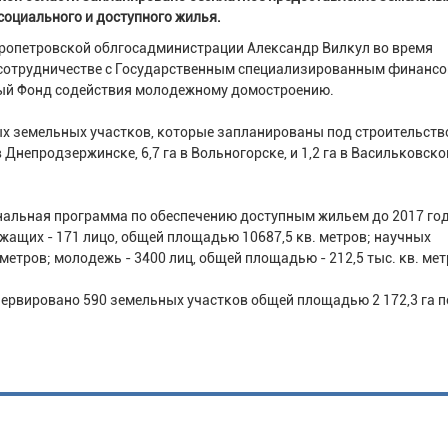
социального и доступного жилья.
ропетровской облгосадминистрации Александр Вилкул во время
сотрудничестве с Государственным специализированным финанс
ый Фонд содействия молодежному домостроению.
ых земельных участков, которые запланированы под строительств
 Днепродзержинске, 6,7 га в Вольногорске, и 1,2 га в Васильковск
нальная программа по обеспечению доступным жильем до 2017 год
жащих - 171 лицо, общей площадью 10687,5 кв. метров; научных
метров; молодежь - 3400 лиц, общей площадью - 212,5 тыс. кв. мет
зервировано 590 земельных участков общей площадью 2 172,3 га 