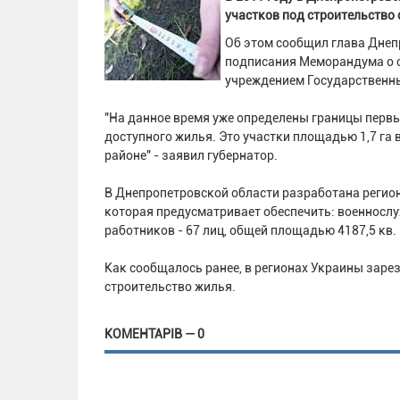
участков под строительство 
Об этом сообщил глава Днеп
подписания Меморандума о 
учреждением Государственн
"На данное время уже определены границы перв
доступного жилья. Это участки площадью 1,7 га в
районе" - заявил губернатор.
В Днепропетровской области разработана регио
которая предусматривает обеспечить: военнослу
работников - 67 лиц, общей площадью 4187,5 кв. 
Как сообщалось ранее, в регионах Украины заре
строительство жилья.
КОМЕНТАРІВ — 0