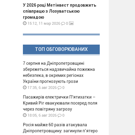
У 2026 році Метінвест продовжить
співпрацю з Лозуватською
громадою
0
15:12, 11 мар 2026
ТОП ОБГОВОРЮВАНИХ
7 серпня на Дніпропетровщині
збережеться надзвичайна пожежна
небезпека, в окремих регіонах
України прогнозують грози
0
17:35, 6 авг 2026
Пасажирів електрички П'ятихатки –
Кривий Ріг евакуювали посеред поля
через повітряну загрозу
0
18:05, 6 авг 2026
Росія майже 60 разів атакувала
Дніпропетровщину: загинули п’ятеро