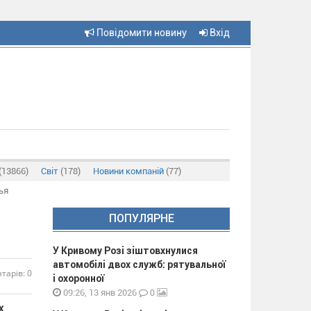
Повідомити новину
Вхід
(13866)
Світ
(178)
Новини компаній
(77)
ья
ПОПУЛЯРНЕ
У Кривому Розі зіштовхнулися
автомобілі двох служб: рятувальної
тарів: 0
і охоронної
0
09:26, 13 янв 2026
х