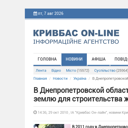
пт, 7 авг 2026
ГОЛОВНА
НОВИНИ
АФІША
ПОВІД
Лента
Відео
Місто
(15572)
Суспільство
(25964
Главная
Новости
Україна
В Днепропетровской
В Днепропетровской облас
землю для строительства 
14:36, 29 окт 2010 , ІА "Кривбас Он-лайн", новини Кри
В 2011 году в Днепропетров