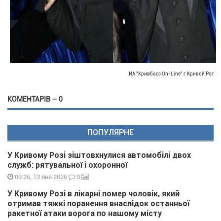
ИА "Кривбасс On-Line" г.Кривой Рог
КОМЕНТАРІВ — 0
ПОПУЛЯРНЕ
У Кривому Розі зіштовхнулися автомобілі двох
служб: рятувальної і охоронної
0
09:26, 13 янв 2026
У Кривому Розі в лікарні помер чоловік, який
отримав тяжкі поранення внаслідок останньої
ракетної атаки ворога по нашому місту