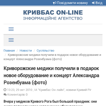
Повідомити новину
Вхід
Toggle
navigation
Рубрики
Главная
Новости
Суспільство
Криворожские медики получили в подарок новое оборудование и
концерт Александра Розенбуама (фото)
Криворожские медики получили в подарок
новое оборудование и концерт Александра
Розенбуама (фото)
13:23, 29 окт 2010 , ІА "Кривбас Он-лайн", новини Кривий Ріг
Коментарів: 0
Вчера у медиков Кривого Рога был большой праздник: они