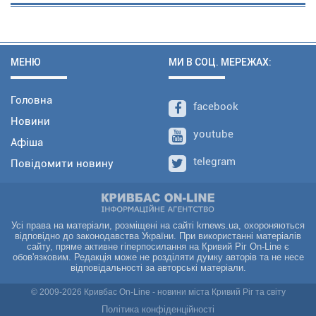
МЕНЮ
МИ В СОЦ. МЕРЕЖАХ:
Головна
facebook
Новини
youtube
Афіша
telegram
Повідомити новину
Усі права на матеріали, розміщені на сайті krnews.ua, охороняються
відповідно до законодавства України. При використанні матеріалів
сайту, пряме активне гіперпосилання на Кривий Ріг On-Line є
обов'язковим. Редакція може не розділяти думку авторів та не несе
відповідальності за авторські матеріали.
© 2009-2026 Кривбас On-Line - новини міста Кривий Ріг та світу
Політика конфіденційності