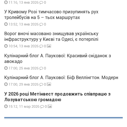
0
11:16, 13 янв 2026
У Кривому Розі тимчасово призупинять рух
тролейбусів на 5 – тьох маршрутах
0
13:52, 13 янв 2026
Ворог вночі масовано знищував українську
інфраструктуру у Києві та Одесі, є потерпілі
0
10:54, 13 янв 2026
Кулінарний блог А. Паукової: Красивий сніданок з
авокадо
0
17:00, 25 янв 2026
Кулінарний блог А. Паукової: Біф Веллінгтон. Модерн
0
17:00, 29 янв 2026
У 2026 році Метінвест продовжить співпрацю з
Лозуватською громадою
0
15:12, 11 мар 2026