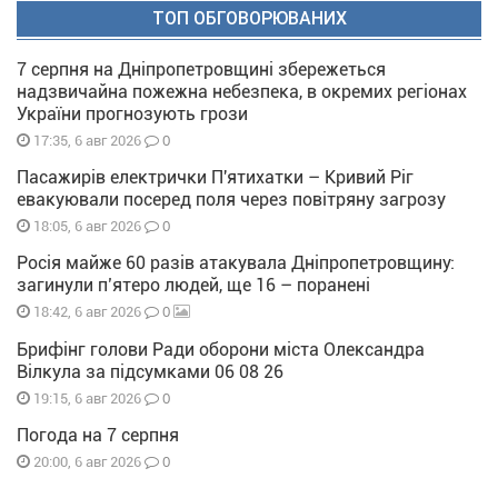
ТОП ОБГОВОРЮВАНИХ
7 серпня на Дніпропетровщині збережеться
надзвичайна пожежна небезпека, в окремих регіонах
України прогнозують грози
0
17:35, 6 авг 2026
Пасажирів електрички П'ятихатки – Кривий Ріг
евакуювали посеред поля через повітряну загрозу
0
18:05, 6 авг 2026
Росія майже 60 разів атакувала Дніпропетровщину:
загинули п’ятеро людей, ще 16 – поранені
0
18:42, 6 авг 2026
Брифінг голови Ради оборони міста Олександра
Вілкула за підсумками 06 08 26
0
19:15, 6 авг 2026
Погода на 7 серпня
0
20:00, 6 авг 2026