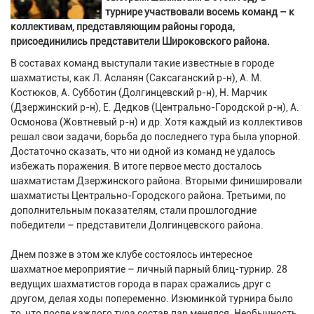
турнире участвовали восемь команд – к
коллективам, представляющим районы города,
присоединились представители Широковского района.
В составах команд выступали такие известные в городе
шахматисты, как Л. Асланян (Саксаганский р-н), А. М.
Костюков, А. Субботин (Долгинцевский р-н), Н. Марчик
(Дзержинский р-н), Е. Дедков (Центрально-Городской р-н), А.
Осмонова (Жовтневый р-н) и др. Хотя каждый из коллективов
решал свои задачи, борьба до последнего тура была упорной.
Достаточно сказать, что ни одной из команд не удалось
избежать поражения. В итоге первое место досталось
шахматистам Дзержинского района. Вторыми финишировали
шахматисты Центрально-Городского района. Третьими, по
дополнительным показателям, стали прошлогодние
победители – представители Долгинцевского района.
Днем позже в этом же клубе состоялось интересное
шахматное мероприятие – личный парный блиц-турнир. 28
ведущих шахматистов города в парах сражались друг с
другом, делая ходы попеременно. Изюминкой турнира было
то, что после каждого тура состав пар менялся. Необычность