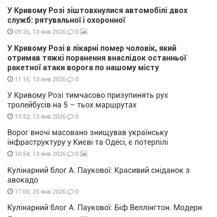
У Кривому Розі зіштовхнулися автомобілі двох
служб: рятувальної і охоронної
0
09:26, 13 янв 2026
У Кривому Розі в лікарні помер чоловік, який
отримав тяжкі поранення внаслідок останньої
ракетної атаки ворога по нашому місту
0
11:16, 13 янв 2026
У Кривому Розі тимчасово призупинять рух
тролейбусів на 5 – тьох маршрутах
0
13:52, 13 янв 2026
Ворог вночі масовано знищував українську
інфраструктуру у Києві та Одесі, є потерпілі
0
10:54, 13 янв 2026
Кулінарний блог А. Паукової: Красивий сніданок з
авокадо
0
17:00, 25 янв 2026
Кулінарний блог А. Паукової: Біф Веллінгтон. Модерн