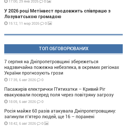
0
17:00, 29 янв 2026
У 2026 році Метінвест продовжить співпрацю з
Лозуватською громадою
0
15:12, 11 мар 2026
ТОП ОБГОВОРЮВАНИХ
7 серпня на Дніпропетровщині збережеться
надзвичайна пожежна небезпека, в окремих регіонах
України прогнозують грози
0
17:35, 6 авг 2026
Пасажирів електрички П'ятихатки – Кривий Ріг
евакуювали посеред поля через повітряну загрозу
0
18:05, 6 авг 2026
Росія майже 60 разів атакувала Дніпропетровщину:
загинули п’ятеро людей, ще 16 – поранені
0
18:42, 6 авг 2026