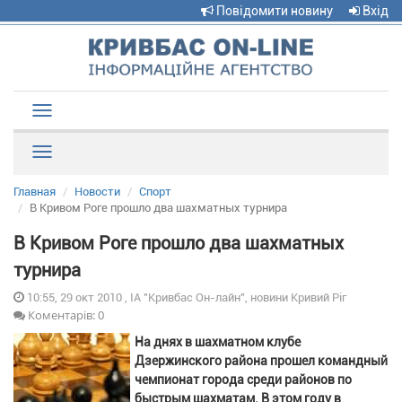
Повідомити новину
Вхід
Toggle
navigation
Рубрики
Главная
Новости
Спорт
В Кривом Роге прошло два шахматных турнира
В Кривом Роге прошло два шахматных
турнира
10:55, 29 окт 2010 , ІА "Кривбас Он-лайн", новини Кривий Ріг
Коментарів: 0
На днях в шахматном клубе
Дзержинского района прошел командный
чемпионат города среди районов по
быстрым шахматам. В этом году в