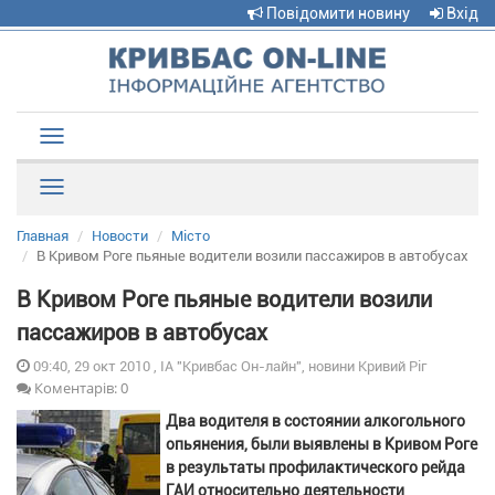
Повідомити новину
Вхід
Toggle
navigation
Рубрики
Главная
Новости
Місто
В Кривом Роге пьяные водители возили пассажиров в автобусах
В Кривом Роге пьяные водители возили
пассажиров в автобусах
09:40, 29 окт 2010 , ІА "Кривбас Он-лайн", новини Кривий Ріг
Коментарів: 0
Два водителя в состоянии алкогольного
опьянения, были выявлены в Кривом Роге
в результаты профилактического рейда
ГАИ относительно деятельности