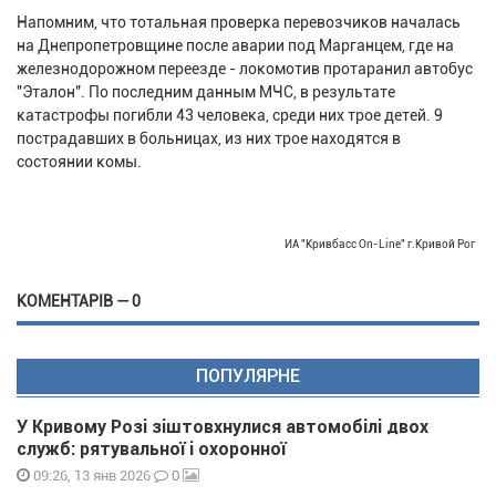
Напомним, что тотальная проверка перевозчиков началась
на Днепропетровщине после аварии под Марганцем, где на
железнодорожном переезде - локомотив протаранил автобус
"Эталон". По последним данным МЧС, в результате
катастрофы погибли 43 человека, среди них трое детей. 9
пострадавших в больницах, из них трое находятся в
состоянии комы.
ИА "Кривбасс On-Line" г.Кривой Рог
КОМЕНТАРІВ — 0
ПОПУЛЯРНЕ
У Кривому Розі зіштовхнулися автомобілі двох
служб: рятувальної і охоронної
0
09:26, 13 янв 2026