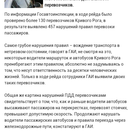
перевозчиков.
По информации Госавтоинспекции, в ходе рейда было
проверено более 130 перевозчиков Кривого Рога, в
результате выявлено 457 нарушений правил перевозки
пассажиров.
Самое грубое нарушения правил – вождение транспорта в
нетрезвом состоянии, говорят в ГАИ, не смотря на это,
некоторые водители маршруток и автобусов Кривого Рога
пренебрегают этим правилом, абсолютно не задумываясь о
том, что несут ответственность за десятки человеческих
жизней. Только в ходе рейда сотрудники ГАИ выявили двоих
таких перевозчиков.
Общая же картина нарушений ПДД перевозчиками
свидетельствует о том, что, как и раньше водители автобусов
высаживают пассажиров на перекрестках, перевозят стоячих,
превышают допустимую скорость. Продолжают нарушать
водители пассажирских автобусов и правила переезда через
железнодорожные пути, констатируют в ГАИ.