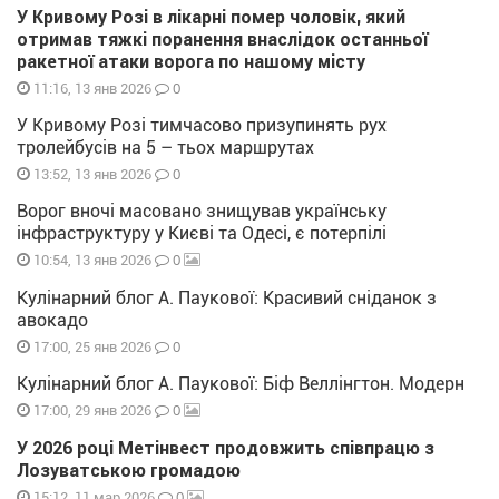
У Кривому Розі в лікарні помер чоловік, який
отримав тяжкі поранення внаслідок останньої
ракетної атаки ворога по нашому місту
0
11:16, 13 янв 2026
У Кривому Розі тимчасово призупинять рух
тролейбусів на 5 – тьох маршрутах
0
13:52, 13 янв 2026
Ворог вночі масовано знищував українську
інфраструктуру у Києві та Одесі, є потерпілі
0
10:54, 13 янв 2026
Кулінарний блог А. Паукової: Красивий сніданок з
авокадо
0
17:00, 25 янв 2026
Кулінарний блог А. Паукової: Біф Веллінгтон. Модерн
0
17:00, 29 янв 2026
У 2026 році Метінвест продовжить співпрацю з
Лозуватською громадою
0
15:12, 11 мар 2026