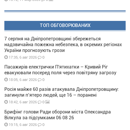
ТОП ОБГОВОРЮВАНИХ
7 серпня на Дніпропетровщині збережеться
надзвичайна пожежна небезпека, в окремих регіонах
України прогнозують грози
0
17:35, 6 авг 2026
Пасажирів електрички П'ятихатки – Кривий Ріг
евакуювали посеред поля через повітряну загрозу
0
18:05, 6 авг 2026
Росія майже 60 разів атакувала Дніпропетровщину:
загинули п’ятеро людей, ще 16 – поранені
0
18:42, 6 авг 2026
Брифінг голови Ради оборони міста Олександра
Вілкула за підсумками 06 08 26
0
19:15, 6 авг 2026