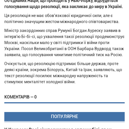
Об'єднаних Націй, що проходить у Нью-Йорку, відбудеться
голосування щодо резолюції, яка закликає до миру в Україні.
Ця резолюція не має обов'язкової юридичної сили, але є
політично значущим жестом міжнародного співтовариства.
Міністр закордонних справ Румунії Богдан Ауреску заявив в
інтерв'ю Бі-бі-сі, що ухвалення такої резолюції продемонструє
Москві, наскільки мало у світі підтримки її війни проти
України. Посол Великобританії в ООН Барбара Вудворд також
заявила, що голосування чинитиме політичний тиск на Росію.
Очікується, що резолюцію підтримає більше держав, проте
деякі країни, зокрема Білорусь, Китай та Іран, заявляють, що
текст резолюції посилює міжнародну напруженість та
стимулює менталітет холодної війни.
КОМЕНТАРІВ — 0
ПОПУЛЯРНЕ