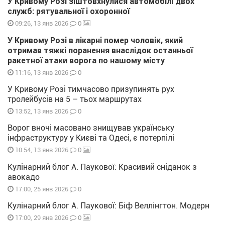
У Кривому Розі зіштовхнулися автомобілі двох
служб: рятувальної і охоронної
0
09:26, 13 янв 2026
У Кривому Розі в лікарні помер чоловік, який
отримав тяжкі поранення внаслідок останньої
ракетної атаки ворога по нашому місту
0
11:16, 13 янв 2026
У Кривому Розі тимчасово призупинять рух
тролейбусів на 5 – тьох маршрутах
0
13:52, 13 янв 2026
Ворог вночі масовано знищував українську
інфраструктуру у Києві та Одесі, є потерпілі
0
10:54, 13 янв 2026
Кулінарний блог А. Паукової: Красивий сніданок з
авокадо
0
17:00, 25 янв 2026
Кулінарний блог А. Паукової: Біф Веллінгтон. Модерн
0
17:00, 29 янв 2026