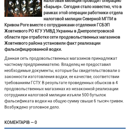
налоговая милиция проводит операцию
«Барьер». Сегодня стало известно, что в
рамках этой операции работники отдела
налоговой милиции Северной МГПИ в
Кривом Роге вместе с сотрудниками отделения ГСБЭП
Жовтневого РО КГУ УМВД Украины в Днепропетровской
области при отработке сети продовольственных магазинов
Жовтневого района установили факт реализации
фальсифицированной водки.
Данная сеть продовольственных магазинов принадлежат
частному предпринимателю. Владелец не предоставил
необходимые документы, которые бы свидетельствовали о
законности изготовления водки, ее качестве, соответствии
требованиям ГСТУ. В результате проведенных обысков в 4
продовольственных магазинах из незаконной реализации
сотрудники налоговой милиции изъяли 500 бутылок
фальсификата водки на общую сумму свыше 6 тысяч гривен.
Возбуждено уголовное дело.
КОМЕНТАРІВ — 0