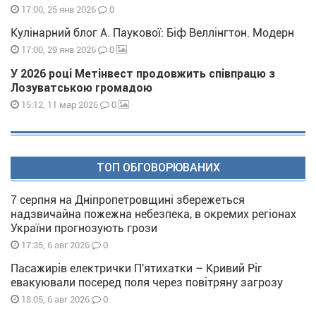
0
17:00, 25 янв 2026
Кулінарний блог А. Паукової: Біф Веллінгтон. Модерн
0
17:00, 29 янв 2026
У 2026 році Метінвест продовжить співпрацю з
Лозуватською громадою
0
15:12, 11 мар 2026
ТОП ОБГОВОРЮВАНИХ
7 серпня на Дніпропетровщині збережеться
надзвичайна пожежна небезпека, в окремих регіонах
України прогнозують грози
0
17:35, 6 авг 2026
Пасажирів електрички П'ятихатки – Кривий Ріг
евакуювали посеред поля через повітряну загрозу
0
18:05, 6 авг 2026