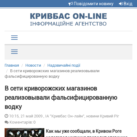
Повідомити новину
Вхід
Toggle
navigation
Рубрики
Главная
Новости
Надзвичайні події
В сети криворожских магазинов реализовывали
фальсифицированную водку
В сети криворожских магазинов
реализовывали фальсифицированную
водку
10:15, 21 май 2009 , ІА "Кривбас Он-лайн", новини Кривий Ріг
Коментарів: 0
Как мы уже сообщали, в Кривом Роге