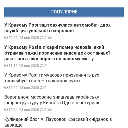
ПОПУЛЯРНЕ
У Кривому Розі зіштовхнулися автомобілі двох
служб: рятувальної і охоронної
0
09:26, 13 янв 2026
У Кривому Розі в лікарні помер чоловік, який
отримав тяжкі поранення внаслідок останньої
ракетної атаки ворога по нашому місту
0
11:16, 13 янв 2026
У Кривому Розі тимчасово призупинять рух
тролейбусів на 5 – тьох маршрутах
0
13:52, 13 янв 2026
Ворог вночі масовано знищував українську
інфраструктуру у Києві та Одесі, є потерпілі
0
10:54, 13 янв 2026
Кулінарний блог А. Паукової: Красивий сніданок з
авокадо