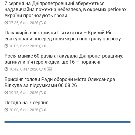
7 серпня на Дніпропетровщині збережеться
надзвичайна пожежна небезпека, в окремих регіонах
України прогнозують грози
0
17:35, 6 авг 2026
Пасажирів електрички П'ятихатки – Кривий Ріг
евакуювали посеред поля через повітряну загрозу
0
18:05, 6 авг 2026
Росія майже 60 разів атакувала Дніпропетровщину:
загинули п’ятеро людей, ще 16 – поранені
0
18:42, 6 авг 2026
Брифінг голови Ради оборони міста Олександра
Вілкула за підсумками 06 08 26
0
19:15, 6 авг 2026
Погода на 7 серпня
0
20:00, 6 авг 2026