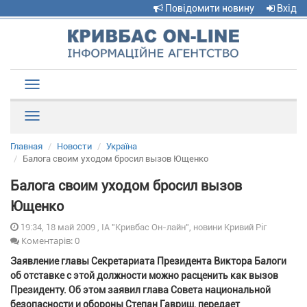
Повідомити новину
Вхід
Toggle
navigation
Рубрики
Главная
Новости
Україна
Балога своим уходом бросил вызов Ющенко
Балога своим уходом бросил вызов
Ющенко
19:34, 18 май 2009 , ІА "Кривбас Он-лайн", новини Кривий Ріг
Коментарів: 0
Заявление главы Секретариата Президента Виктора Балоги
об отставке с этой должности можно расценить как вызов
Президенту. Об этом заявил глава Совета национальной
безопасности и обороны Степан Гавриш, передает