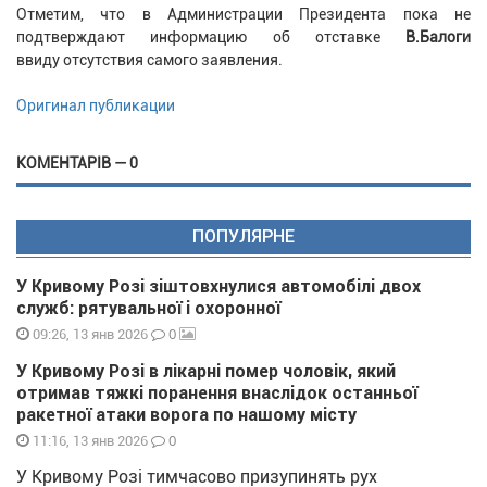
Отметим, что в Администрации Президента пока не
подтверждают информацию об отставке
В.Балоги
ввиду отсутствия самого заявления.
Оригинал публикации
КОМЕНТАРІВ — 0
ПОПУЛЯРНЕ
У Кривому Розі зіштовхнулися автомобілі двох
служб: рятувальної і охоронної
0
09:26, 13 янв 2026
У Кривому Розі в лікарні помер чоловік, який
отримав тяжкі поранення внаслідок останньої
ракетної атаки ворога по нашому місту
0
11:16, 13 янв 2026
У Кривому Розі тимчасово призупинять рух