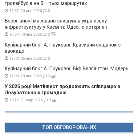
тролейбусів на 5 – тьох маршрутах
0
13:52, 13 янв 2026
Ворог вночі масовано знищував українську
інфраструктуру у Києві та Одесі, є потерпілі
0
10:54, 13 янв 2026
Кулінарний блог А. Паукової: Красивий сніданок з
авокадо
0
17:00, 25 янв 2026
Кулінарний блог А. Паукової: Біф Веллінгтон. Модерн
0
17:00, 29 янв 2026
У 2026 році Метінвест продовжить співпрацю з
Лозуватською громадою
0
15:12, 11 мар 2026
ТОП ОБГОВОРЮВАНИХ