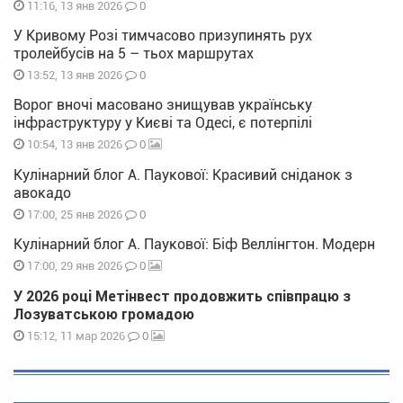
0
11:16, 13 янв 2026
У Кривому Розі тимчасово призупинять рух
тролейбусів на 5 – тьох маршрутах
0
13:52, 13 янв 2026
Ворог вночі масовано знищував українську
інфраструктуру у Києві та Одесі, є потерпілі
0
10:54, 13 янв 2026
Кулінарний блог А. Паукової: Красивий сніданок з
авокадо
0
17:00, 25 янв 2026
Кулінарний блог А. Паукової: Біф Веллінгтон. Модерн
0
17:00, 29 янв 2026
У 2026 році Метінвест продовжить співпрацю з
Лозуватською громадою
0
15:12, 11 мар 2026