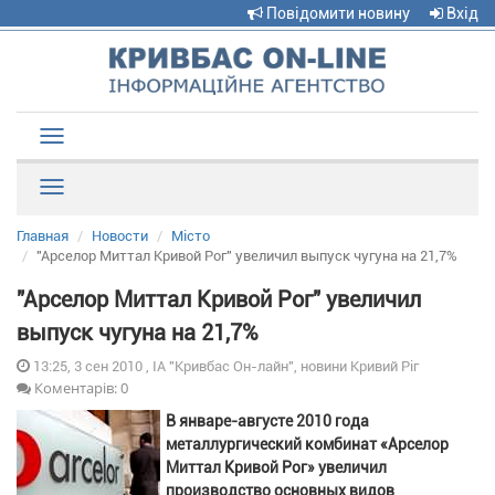
Повідомити новину
Вхід
Toggle
navigation
Рубрики
Главная
Новости
Місто
"Арселор Миттал Кривой Рог" увеличил выпуск чугуна на 21,7%
"Арселор Миттал Кривой Рог" увеличил
выпуск чугуна на 21,7%
13:25, 3 сен 2010 , ІА "Кривбас Он-лайн", новини Кривий Ріг
Коментарів: 0
В январе-августе 2010 года
металлургический комбинат «Арселор
Миттал Кривой Рог» увеличил
производство основных видов