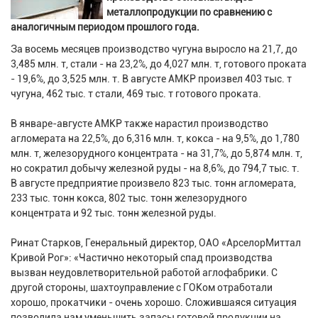
металлопродукции по сравнению с
аналогичным периодом прошлого года.
За восемь месяцев производство чугуна выросло на 21,7, до
3,485 млн. т, стали - на 23,2%, до 4,027 млн. т, готового проката
- 19,6%, до 3,525 млн. т. В августе АМКР произвел 403 тыс. т
чугуна, 462 тыс. т стали, 469 тыс. т готового проката.
В январе-августе АМКР также нарастил производство
агломерата на 22,5%, до 6,316 млн. т, кокса - на 9,5%, до 1,780
млн. т, железорудного концентрата - на 31,7%, до 5,874 млн. т,
но сократил добычу железной руды - на 8,6%, до 794,7 тыс. т.
В августе предприятие произвело 823 тыс. тонн агломерата,
233 тыс. тонн кокса, 802 тыс. тонн железорудного
концентрата и 92 тыс. тонн железной руды.
Ринат Старков, Генеральный директор, ОАО «АрселорМиттал
Кривой Рог»: «Частично некоторый спад производства
вызван неудовлетворительной работой аглофабрики. С
другой стороны, шахтоуправление с ГОКом отработали
хорошо, прокатчики - очень хорошо. Сложившаяся ситуация
позволила нам уменьшить запасы готовой продукции на