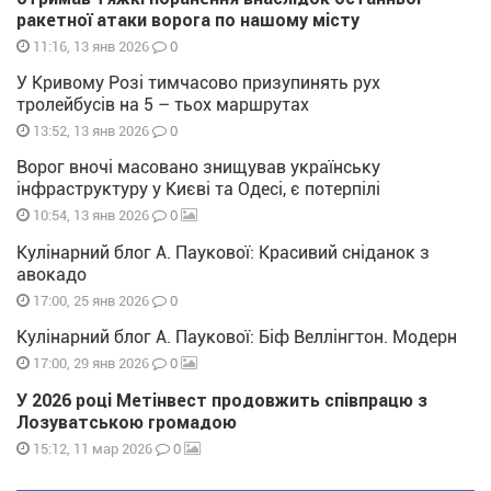
ракетної атаки ворога по нашому місту
0
11:16, 13 янв 2026
У Кривому Розі тимчасово призупинять рух
тролейбусів на 5 – тьох маршрутах
0
13:52, 13 янв 2026
Ворог вночі масовано знищував українську
інфраструктуру у Києві та Одесі, є потерпілі
0
10:54, 13 янв 2026
Кулінарний блог А. Паукової: Красивий сніданок з
авокадо
0
17:00, 25 янв 2026
Кулінарний блог А. Паукової: Біф Веллінгтон. Модерн
0
17:00, 29 янв 2026
У 2026 році Метінвест продовжить співпрацю з
Лозуватською громадою
0
15:12, 11 мар 2026