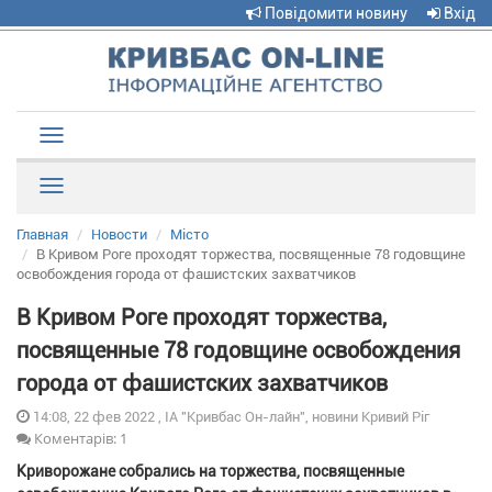
Повідомити новину
Вхід
Toggle
navigation
Рубрики
Главная
Новости
Місто
В Кривом Роге проходят торжества, посвященные 78 годовщине
освобождения города от фашистских захватчиков
В Кривом Роге проходят торжества,
посвященные 78 годовщине освобождения
города от фашистских захватчиков
14:08, 22 фев 2022 , ІА "Кривбас Он-лайн", новини Кривий Ріг
Коментарів: 1
Криворожане собрались на торжества, посвященные