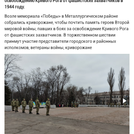
освобождению Кривого Рога от фашистских захватчиков в
1944 году.
Возле мемориала «Победы» в Металлургическом районе
собрались криворожане, чтобы почтить память героев Второй
мировой войны, павших в боях за освобождение Кривого Рога
от фашистских захватчиков. В торжественном шествии
принмут участие представители городского и районных
исполкомов, ветераны войны, криворожане