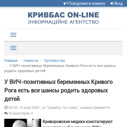
Повідомити новину
Вхід
Toggle
navigation
Рубрики
Главная
Новости
Суспільство
У ВИЧ-позитивных беременных Кривого Рога есть все шансы
родить здоровых детей
У ВИЧ-позитивных беременных Кривого
Рога есть все шансы родить здоровых
детей
09:35, 15 май 2009 , ІА "Кривбас Он-лайн", новини Кривий Ріг
Коментарів: 0
Криворожские медики констатируют