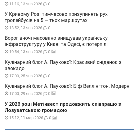
0
11:16, 13 янв 2026
У Кривому Розі тимчасово призупинять рух
тролейбусів на 5 – тьох маршрутах
0
13:52, 13 янв 2026
Ворог вночі масовано знищував українську
інфраструктуру у Києві та Одесі, є потерпілі
0
10:54, 13 янв 2026
Кулінарний блог А. Паукової: Красивий сніданок з
авокадо
0
17:00, 25 янв 2026
Кулінарний блог А. Паукової: Біф Веллінгтон. Модерн
0
17:00, 29 янв 2026
У 2026 році Метінвест продовжить співпрацю з
Лозуватською громадою
0
15:12, 11 мар 2026