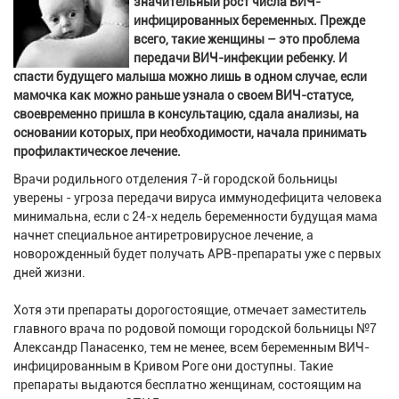
значительный рост числа ВИЧ-
инфицированных беременных. Прежде
всего, такие женщины – это проблема
передачи ВИЧ-инфекции ребенку. И
спасти будущего малыша можно лишь в одном случае, если
мамочка как можно раньше узнала о своем ВИЧ-статусе,
своевременно пришла в консультацию, сдала анализы, на
основании которых, при необходимости, начала принимать
профилактическое лечение.
Врачи родильного отделения 7-й городской больницы
уверены - угроза передачи вируса иммунодефицита человека
минимальна, если с 24-х недель беременности будущая мама
начнет специальное антиретровирусное лечение, а
новорожденный будет получать АРВ-препараты уже с первых
дней жизни.
Хотя эти препараты дорогостоящие, отмечает заместитель
главного врача по родовой помощи городской больницы №7
Александр Панасенко, тем не менее, всем беременным ВИЧ-
инфицированным в Кривом Роге они доступны. Такие
препараты выдаются бесплатно женщинам, состоящим на