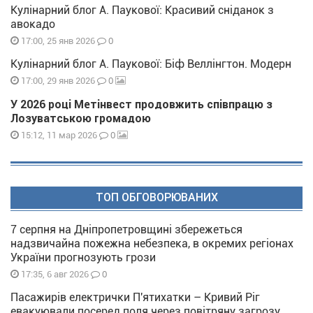
Кулінарний блог А. Паукової: Красивий сніданок з
авокадо
0
17:00, 25 янв 2026
Кулінарний блог А. Паукової: Біф Веллінгтон. Модерн
0
17:00, 29 янв 2026
У 2026 році Метінвест продовжить співпрацю з
Лозуватською громадою
0
15:12, 11 мар 2026
ТОП ОБГОВОРЮВАНИХ
7 серпня на Дніпропетровщині збережеться
надзвичайна пожежна небезпека, в окремих регіонах
України прогнозують грози
0
17:35, 6 авг 2026
Пасажирів електрички П'ятихатки – Кривий Ріг
евакуювали посеред поля через повітряну загрозу