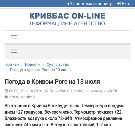
Повідомити новину
Вхід
Toggle
navigation
Рубрики
Главная
Новости
Суспільство
Погода в Кривом Роге на 13 июля
Погода в Кривом Роге на 13 июля
08:00, 13 июл 2010 , ІА "Кривбас Он-лайн", новини Кривий Ріг
Коментарів: 0
Во вторник в Кривом Роге будет ясно. Температура воздуха
днем +27 градусов. Вечером ясно. Термометр покажет +22.
Влажность воздуха около 72-84%. Атмосферное давление
составит 745 мм рт.ст. Ветер юго-восточный, 1-2 м/с.