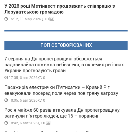
У 2026 році Метінвест продовжить співпрацю з
Лозуватською громадою
0
15:12, 11 мар 2026
ТОП ОБГОВОРЮВАНИХ
7 серпня на Дніпропетровщині збережеться
надзвичайна пожежна небезпека, в окремих регіонах
України прогнозують грози
0
17:35, 6 авг 2026
Пасажирів електрички П'ятихатки – Кривий Ріг
евакуювали посеред поля через повітряну загрозу
0
18:05, 6 авг 2026
Росія майже 60 разів атакувала Дніпропетровщину:
загинули п’ятеро людей, ще 16 – поранені
0
18:42, 6 авг 2026