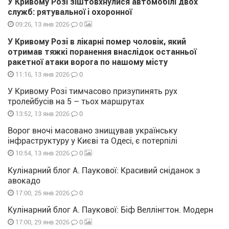
У Кривому Розі зіштовхнулися автомобілі двох
служб: рятувальної і охоронної
0
09:26, 13 янв 2026
У Кривому Розі в лікарні помер чоловік, який
отримав тяжкі поранення внаслідок останньої
ракетної атаки ворога по нашому місту
0
11:16, 13 янв 2026
У Кривому Розі тимчасово призупинять рух
тролейбусів на 5 – тьох маршрутах
0
13:52, 13 янв 2026
Ворог вночі масовано знищував українську
інфраструктуру у Києві та Одесі, є потерпілі
0
10:54, 13 янв 2026
Кулінарний блог А. Паукової: Красивий сніданок з
авокадо
0
17:00, 25 янв 2026
Кулінарний блог А. Паукової: Біф Веллінгтон. Модерн
0
17:00, 29 янв 2026