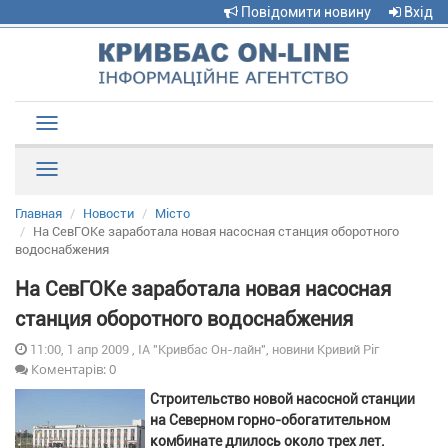
Повідомити новину
Вхід
Toggle
navigation
Рубрики
Главная
Новости
Місто
На СевГОКе заработала новая насосная станция оборотного
водоснабжения
На СевГОКе заработала новая насосная
станция оборотного водоснабжения
11:00, 1 апр 2009 , ІА "Кривбас Он-лайн", новини Кривий Ріг
Коментарів: 0
Строительство новой насосной станции
на Северном горно-обогатительном
комбинате длилось около трех лет.