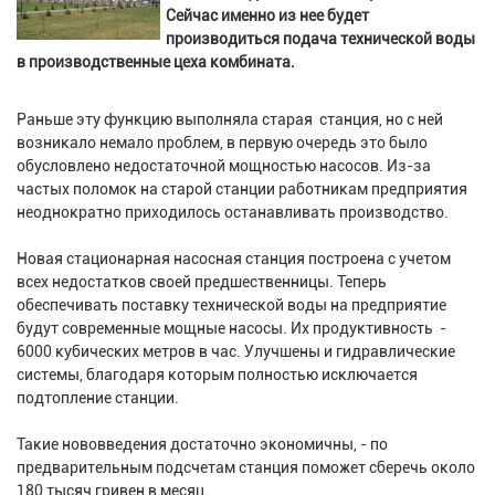
Сейчас именно из нее будет
производиться подача технической воды
в производственные цеха комбината.
Раньше эту функцию выполняла старая станция, но с ней
возникало немало проблем, в первую очередь это было
обусловлено недостаточной мощностью насосов. Из-за
частых поломок на старой станции работникам предприятия
неоднократно приходилось останавливать производство.
Новая стационарная насосная станция построена с учетом
всех недостатков своей предшественницы. Теперь
обеспечивать поставку технической воды на предприятие
будут современные мощные насосы. Их продуктивность -
6000 кубических метров в час. Улучшены и гидравлические
системы, благодаря которым полностью исключается
подтопление станции.
Такие нововведения достаточно экономичны, - по
предварительным подсчетам станция поможет сберечь около
180 тысяч гривен в месяц.