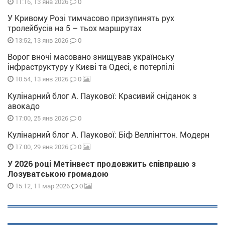
0
11:16, 13 янв 2026
У Кривому Розі тимчасово призупинять рух
тролейбусів на 5 – тьох маршрутах
0
13:52, 13 янв 2026
Ворог вночі масовано знищував українську
інфраструктуру у Києві та Одесі, є потерпілі
0
10:54, 13 янв 2026
Кулінарний блог А. Паукової: Красивий сніданок з
авокадо
0
17:00, 25 янв 2026
Кулінарний блог А. Паукової: Біф Веллінгтон. Модерн
0
17:00, 29 янв 2026
У 2026 році Метінвест продовжить співпрацю з
Лозуватською громадою
0
15:12, 11 мар 2026