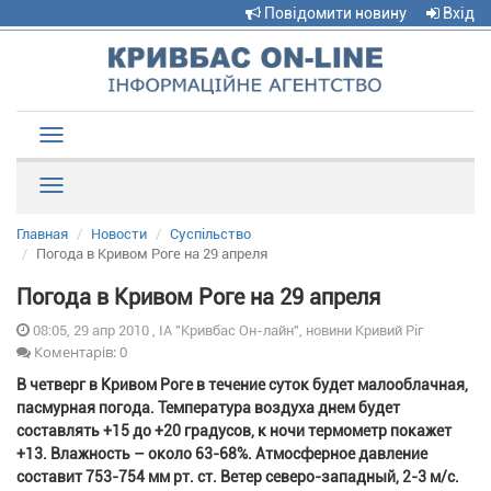
Повідомити новину
Вхід
Toggle
navigation
Рубрики
Главная
Новости
Суспільство
Погода в Кривом Роге на 29 апреля
Погода в Кривом Роге на 29 апреля
08:05, 29 апр 2010 , ІА "Кривбас Он-лайн", новини Кривий Ріг
Коментарів: 0
В четверг в Кривом Роге в течение суток будет малооблачная,
пасмурная погода. Температура воздуха днем будет
составлять +15 до +20 градусов, к ночи термометр покажет
+13. Влажность – около 63-68%. Атмосферное давление
составит 753-754 мм рт. ст. Ветер северо-западный, 2-3 м/с.