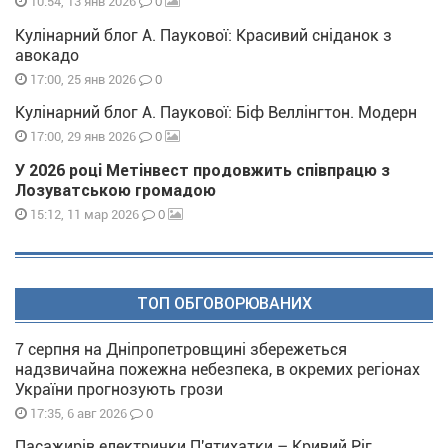
0
10:54, 13 янв 2026
Кулінарний блог А. Паукової: Красивий сніданок з
авокадо
0
17:00, 25 янв 2026
Кулінарний блог А. Паукової: Біф Веллінгтон. Модерн
0
17:00, 29 янв 2026
У 2026 році Метінвест продовжить співпрацю з
Лозуватською громадою
0
15:12, 11 мар 2026
ТОП ОБГОВОРЮВАНИХ
7 серпня на Дніпропетровщині збережеться
надзвичайна пожежна небезпека, в окремих регіонах
України прогнозують грози
0
17:35, 6 авг 2026
Пасажирів електрички П'ятихатки – Кривий Ріг