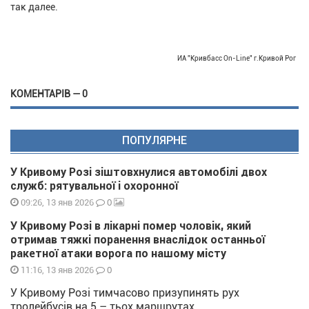
так далее.
ИА "Кривбасс On-Line" г.Кривой Рог
КОМЕНТАРІВ — 0
ПОПУЛЯРНЕ
У Кривому Розі зіштовхнулися автомобілі двох
служб: рятувальної і охоронної
0
09:26, 13 янв 2026
У Кривому Розі в лікарні помер чоловік, який
отримав тяжкі поранення внаслідок останньої
ракетної атаки ворога по нашому місту
0
11:16, 13 янв 2026
У Кривому Розі тимчасово призупинять рух
тролейбусів на 5 – тьох маршрутах