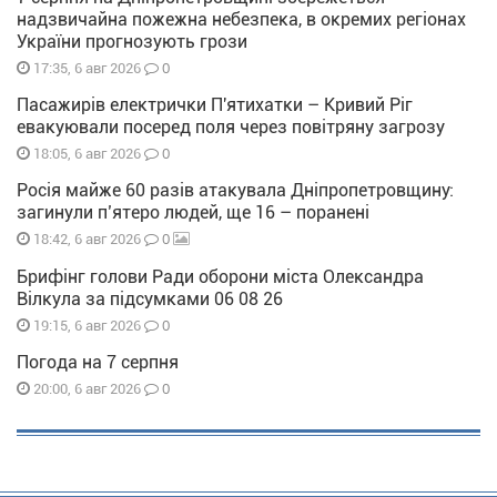
надзвичайна пожежна небезпека, в окремих регіонах
України прогнозують грози
0
17:35, 6 авг 2026
Пасажирів електрички П'ятихатки – Кривий Ріг
евакуювали посеред поля через повітряну загрозу
0
18:05, 6 авг 2026
Росія майже 60 разів атакувала Дніпропетровщину:
загинули п’ятеро людей, ще 16 – поранені
0
18:42, 6 авг 2026
Брифінг голови Ради оборони міста Олександра
Вілкула за підсумками 06 08 26
0
19:15, 6 авг 2026
Погода на 7 серпня
0
20:00, 6 авг 2026