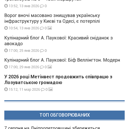
0
13:52, 13 янв 2026
Ворог вночі масовано знищував українську
інфраструктуру у Києві та Одесі, є потерпілі
0
10:54, 13 янв 2026
Кулінарний блог А. Паукової: Красивий сніданок з
авокадо
0
17:00, 25 янв 2026
Кулінарний блог А. Паукової: Біф Веллінгтон. Модерн
0
17:00, 29 янв 2026
У 2026 році Метінвест продовжить співпрацю з
Лозуватською громадою
0
15:12, 11 мар 2026
ТОП ОБГОВОРЮВАНИХ
7 серпня на Дніпропетровщині збережеться