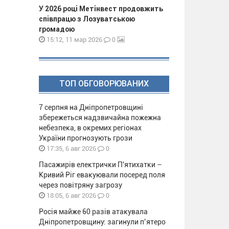
У 2026 році Метінвест продовжить
співпрацю з Лозуватською
громадою
0
15:12, 11 мар 2026
ТОП ОБГОВОРЮВАНИХ
7 серпня на Дніпропетровщині
збережеться надзвичайна пожежна
небезпека, в окремих регіонах
України прогнозують грози
0
17:35, 6 авг 2026
Пасажирів електрички П'ятихатки –
Кривий Ріг евакуювали посеред поля
через повітряну загрозу
0
18:05, 6 авг 2026
Росія майже 60 разів атакувала
Дніпропетровщину: загинули п’ятеро