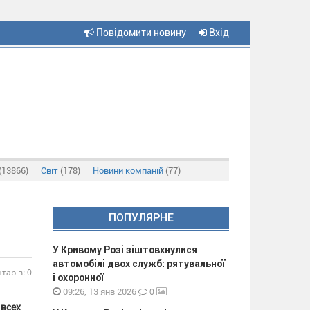
Повідомити новину
Вхід
(13866)
Світ
(178)
Новини компаній
(77)
ПОПУЛЯРНЕ
У Кривому Розі зіштовхнулися
автомобілі двох служб: рятувальної
тарів: 0
і охоронної
0
09:26, 13 янв 2026
 всех