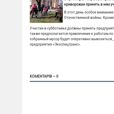
криворожан принять в нем у
В этот день особое внимание
Отечественной войны. Кроме
Участие в субботнике должны принять предприят
также предполагается привлечение к работам по
собранный мусор будет оперативно вывозиться,
предприятия «Экоспецтранс».
КОМЕНТАРІВ — 0