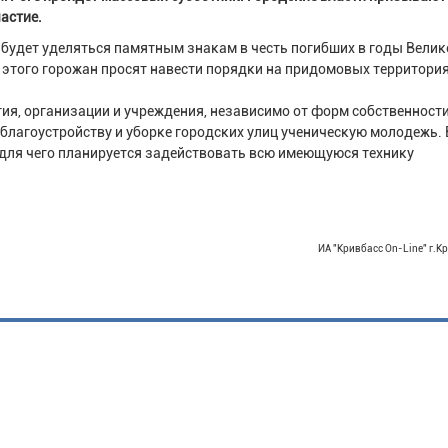
частие.
 будет уделяться памятным знакам в честь погибших в годы Велик
 этого горожан просят навести порядки на придомовых территори
ия, организации и учреждения, независимо от форм собственности
 благоустройству и уборке городских улиц ученическую молодежь. 
 для чего планируется задействовать всю имеющуюся технику
ИА "Кривбасс On-Line" г.К