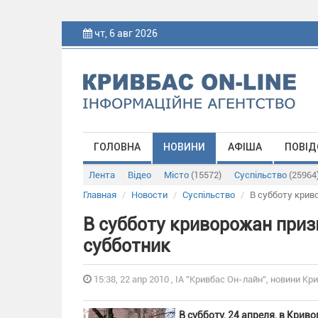
чт, 6 авг 2026
ГОЛОВНА
НОВИНИ
АФІША
ПОВІД
Лента
Відео
Місто
(15572)
Суспільство
(25964
Главная
Новости
Суспільство
В субботу крив
В субботу криворожан при
субботник
15:38, 22 апр 2010 , ІА "Кривбас Он-лайн", новини Кри
В субботу, 24 апреля, в Кри