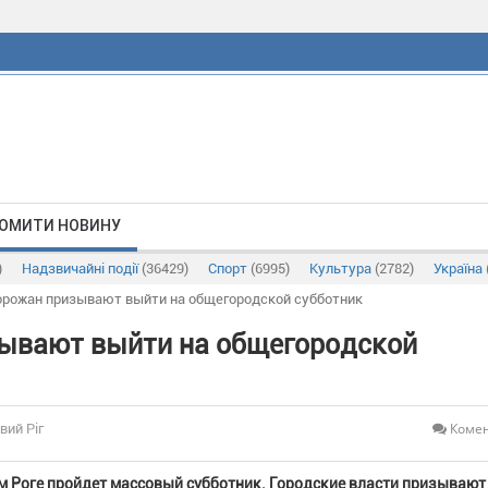
ОМИТИ НОВИНУ
)
Надзвичайні події
(36429)
Спорт
(6995)
Культура
(2782)
Україна
орожан призывают выйти на общегородской субботник
зывают выйти на общегородской
Комен
вий Ріг
вом Роге пройдет массовый субботник. Городские власти призывают