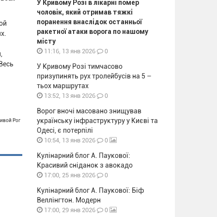
У Кривому Розі в лікарні помер
чоловік, який отримав тяжкі
поранення внаслідок останньої
ой
ракетної атаки ворога по нашому
ях.
місту
0
11:16, 13 янв 2026
,
Весь
У Кривому Розі тимчасово
призупинять рух тролейбусів на 5 –
тьох маршрутах
0
13:52, 13 янв 2026
Ворог вночі масовано знищував
українську інфраструктуру у Києві та
ривой Рог
Одесі, є потерпілі
0
10:54, 13 янв 2026
Кулінарний блог А. Паукової:
Красивий сніданок з авокадо
0
17:00, 25 янв 2026
Кулінарний блог А. Паукової: Біф
Веллінгтон. Модерн
0
17:00, 29 янв 2026