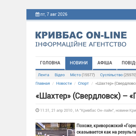
пт, 7 авг 2026
ГОЛОВНА
НОВИНИ
АФІША
ПОВІД
Лента
Відео
Місто
(15577)
Суспільство
(25970
Главная
Новости
Спорт
«Шахтер» (Свердловск)
«Шахтер» (Свердловск) – «Г
11:31, 21 апр 2010 , ІА "Кривбас Он-лайн", новини Кри
Похоже, криворожский «Горн
сказывается как на результат