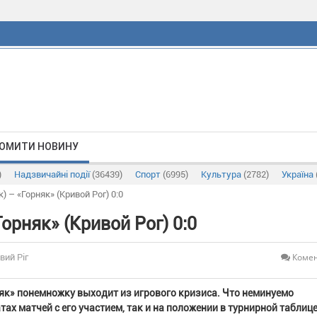
ОМИТИ НОВИНУ
)
Надзвичайні події
(36439)
Спорт
(6995)
Культура
(2782)
Україна
 – «Горняк» (Кривой Рог) 0:0
орняк» (Кривой Рог) 0:0
Комен
вий Ріг
як» понемножку выходит из игрового кризиса. Что неминуемо
ах матчей с его участием, так и на положении в турнирной таблице