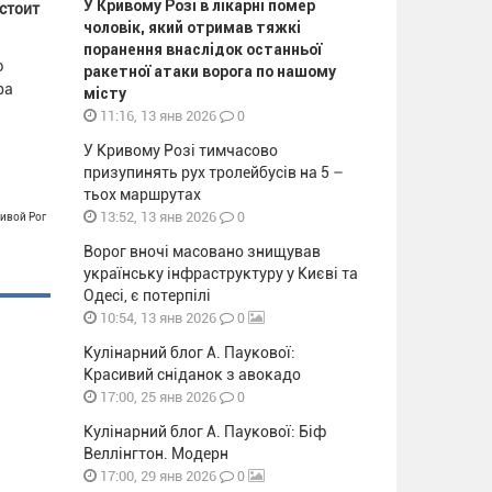
У Кривому Розі в лікарні помер
стоит
чоловік, який отримав тяжкі
поранення внаслідок останньої
ю
ракетної атаки ворога по нашому
ра
місту
0
11:16, 13 янв 2026
У Кривому Розі тимчасово
призупинять рух тролейбусів на 5 –
тьох маршрутах
0
13:52, 13 янв 2026
ривой Рог
Ворог вночі масовано знищував
українську інфраструктуру у Києві та
Одесі, є потерпілі
0
10:54, 13 янв 2026
Кулінарний блог А. Паукової:
Красивий сніданок з авокадо
0
17:00, 25 янв 2026
Кулінарний блог А. Паукової: Біф
Веллінгтон. Модерн
0
17:00, 29 янв 2026