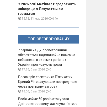
У 2026 році Метінвест продовжить
співпрацю з Лозуватською
громадою
0
15:12, 11 мар 2026
ТОП ОБГОВОРЮВАНИХ
7 серпня на Дніпропетровщині
збережеться надзвичайна пожежна
небезпека, в окремих регіонах
України прогнозують грози
0
17:35, 6 авг 2026
Пасажирів електрички П'ятихатки –
Кривий Ріг евакуювали посеред поля
через повітряну загрозу
0
18:05, 6 авг 2026
Росія майже 60 разів атакувала
Дніпропетровщину: загинули п’ятеро