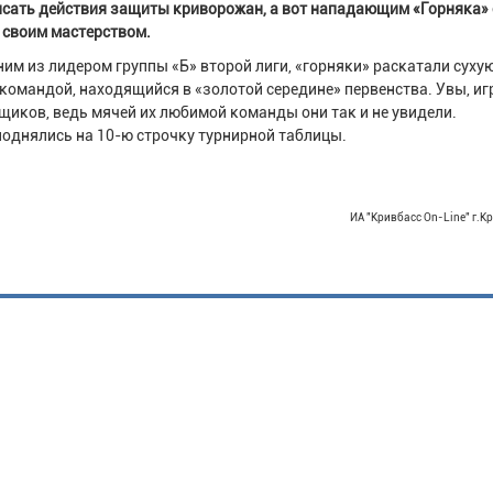
сать действия защиты криворожан, а вот нападающим «Горняка» 
д своим мастерством.
дним из лидером группы «Б» второй лиги, «горняки» раскатали суху
командой, находящийся в «золотой середине» первенства. Увы, иг
иков, ведь мячей их любимой команды они так и не увидели.
поднялись на 10-ю строчку турнирной таблицы.
ИА "Кривбасс On-Line" г.К