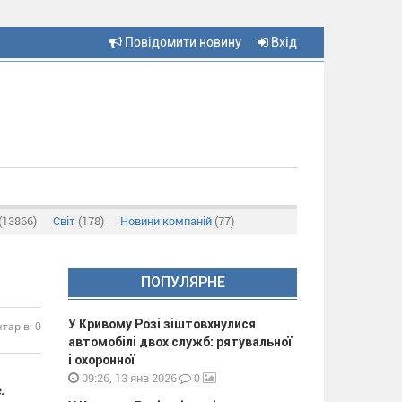
Повідомити новину
Вхід
(13866)
Світ
(178)
Новини компаній
(77)
ПОПУЛЯРНЕ
У Кривому Розі зіштовхнулися
тарів: 0
автомобілі двох служб: рятувальної
і охоронної
0
09:26, 13 янв 2026
.