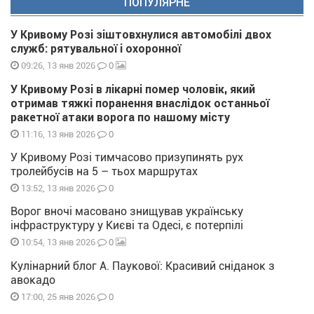
ПОПУЛЯРНЕ
У Кривому Розі зіштовхнулися автомобілі двох
служб: рятувальної і охоронної
0
09:26, 13 янв 2026
У Кривому Розі в лікарні помер чоловік, який
отримав тяжкі поранення внаслідок останньої
ракетної атаки ворога по нашому місту
0
11:16, 13 янв 2026
У Кривому Розі тимчасово призупинять рух
тролейбусів на 5 – тьох маршрутах
0
13:52, 13 янв 2026
Ворог вночі масовано знищував українську
інфраструктуру у Києві та Одесі, є потерпілі
0
10:54, 13 янв 2026
Кулінарний блог А. Паукової: Красивий сніданок з
авокадо
0
17:00, 25 янв 2026