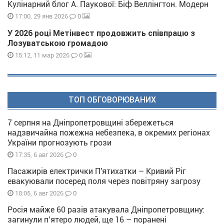
Кулінарний блог А. Паукової: Біф Веллінгтон. Модерн
0
17:00, 29 янв 2026
У 2026 році Метінвест продовжить співпрацю з
Лозуватською громадою
0
15:12, 11 мар 2026
ТОП ОБГОВОРЮВАНИХ
7 серпня на Дніпропетровщині збережеться
надзвичайна пожежна небезпека, в окремих регіонах
України прогнозують грози
0
17:35, 6 авг 2026
Пасажирів електрички П'ятихатки – Кривий Ріг
евакуювали посеред поля через повітряну загрозу
0
18:05, 6 авг 2026
Росія майже 60 разів атакувала Дніпропетровщину:
загинули п’ятеро людей, ще 16 – поранені