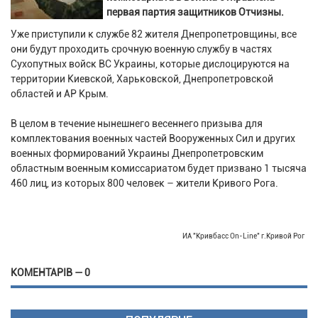
первая партия защитников Отчизны.
Уже приступили к службе 82 жителя Днепропетровщины, все
они будут проходить срочную военную службу в частях
Сухопутных войск ВС Украины, которые дислоцируются на
территории Киевской, Харьковской, Днепропетровской
областей и АР Крым.
В целом в течение нынешнего весеннего призыва для
комплектования военных частей Вооруженных Сил и других
военных формирований Украины Днепропетровским
областным военным комиссариатом будет призвано 1 тысяча
460 лиц, из которых 800 человек – жители Кривого Рога.
ИА "Кривбасс On-Line" г.Кривой Рог
КОМЕНТАРІВ — 0