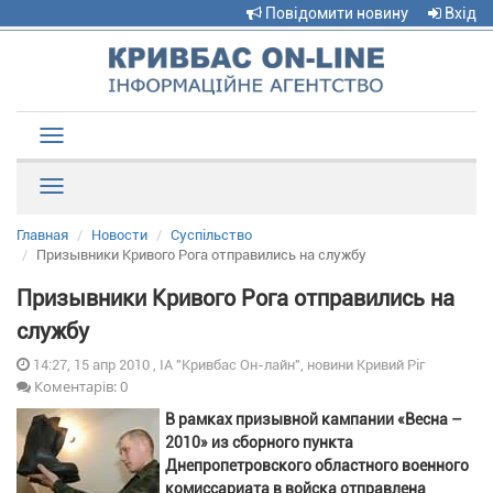
Повідомити новину
Вхід
Toggle
navigation
Рубрики
Главная
Новости
Суспільство
Призывники Кривого Рога отправились на службу
Призывники Кривого Рога отправились на
службу
14:27, 15 апр 2010 , ІА "Кривбас Он-лайн", новини Кривий Ріг
Коментарів: 0
В рамках призывной кампании «Весна –
2010» из сборного пункта
Днепропетровского областного военного
комиссариата в войска отправлена