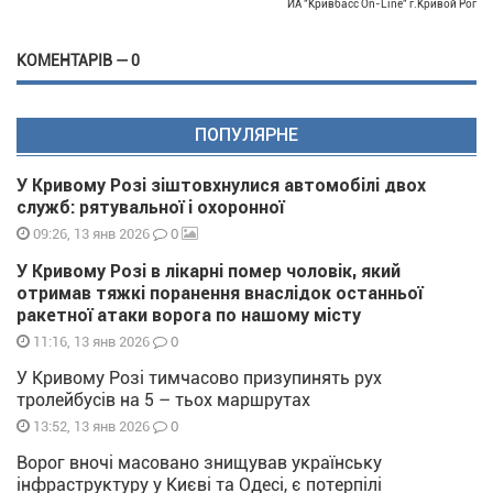
ИА "Кривбасс On-Line" г.Кривой Рог
КОМЕНТАРІВ — 0
ПОПУЛЯРНЕ
У Кривому Розі зіштовхнулися автомобілі двох
служб: рятувальної і охоронної
0
09:26, 13 янв 2026
У Кривому Розі в лікарні помер чоловік, який
отримав тяжкі поранення внаслідок останньої
ракетної атаки ворога по нашому місту
0
11:16, 13 янв 2026
У Кривому Розі тимчасово призупинять рух
тролейбусів на 5 – тьох маршрутах
0
13:52, 13 янв 2026
Ворог вночі масовано знищував українську
інфраструктуру у Києві та Одесі, є потерпілі