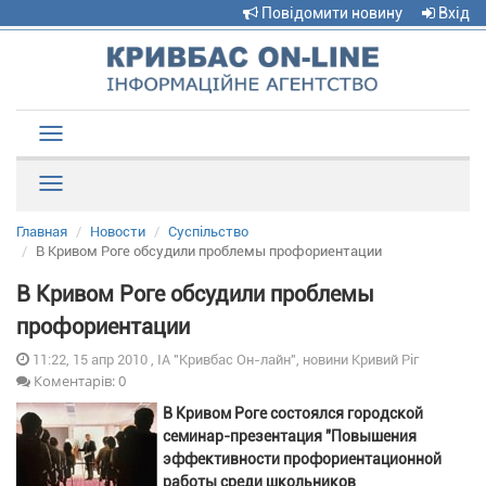
Повідомити новину
Вхід
Toggle
navigation
Рубрики
Главная
Новости
Суспільство
В Кривом Роге обсудили проблемы профориентации
В Кривом Роге обсудили проблемы
профориентации
11:22, 15 апр 2010 , ІА "Кривбас Он-лайн", новини Кривий Ріг
Коментарів: 0
В Кривом Роге состоялся городской
семинар-презентация "Повышения
эффективности профориентационной
работы среди школьников