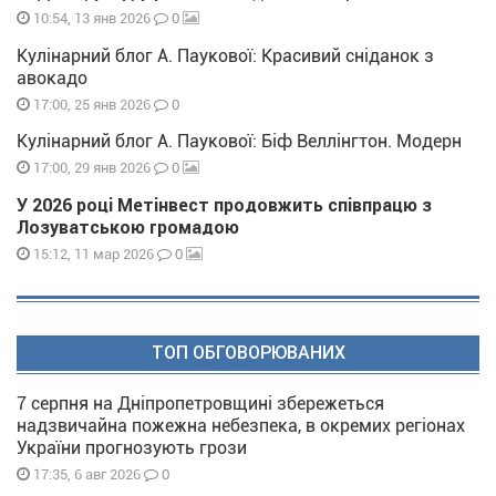
0
10:54, 13 янв 2026
Кулінарний блог А. Паукової: Красивий сніданок з
авокадо
0
17:00, 25 янв 2026
Кулінарний блог А. Паукової: Біф Веллінгтон. Модерн
0
17:00, 29 янв 2026
У 2026 році Метінвест продовжить співпрацю з
Лозуватською громадою
0
15:12, 11 мар 2026
ТОП ОБГОВОРЮВАНИХ
7 серпня на Дніпропетровщині збережеться
надзвичайна пожежна небезпека, в окремих регіонах
України прогнозують грози
0
17:35, 6 авг 2026