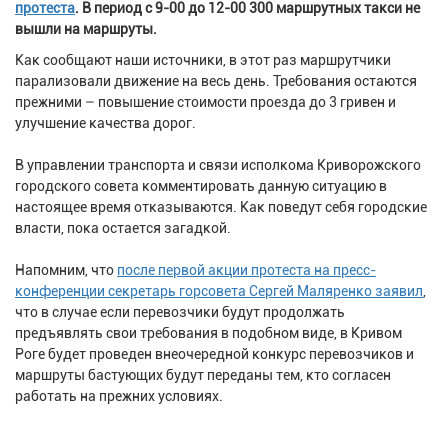
протеста
. В период с 9-00 до 12-00 300 маршрутных такси не
вышли на маршруты.
Как сообщают наши источники, в этот раз маршрутчики
парализовали движение на весь день. Требования остаются
прежними – повышение стоимости проезда до 3 гривен и
улучшение качества дорог.
В управлении транспорта и связи исполкома Криворожского
городского совета комментировать данную ситуацию в
настоящее время отказываются. Как поведут себя городские
власти, пока остается загадкой.
Напомним, что
после первой акции протеста на пресс-
конференции секретарь горсовета Сергей Маляренко заявил
,
что в случае если перевозчики будут продолжать
предъявлять свои требования в подобном виде, в Кривом
Роге будет проведен внеочередной конкурс перевозчиков и
маршруты бастующих будут переданы тем, кто согласен
работать на прежних условиях.