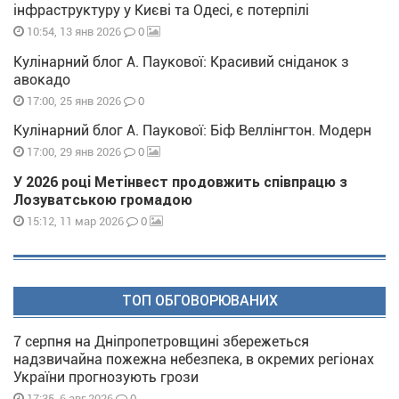
інфраструктуру у Києві та Одесі, є потерпілі
0
10:54, 13 янв 2026
Кулінарний блог А. Паукової: Красивий сніданок з
авокадо
0
17:00, 25 янв 2026
Кулінарний блог А. Паукової: Біф Веллінгтон. Модерн
0
17:00, 29 янв 2026
У 2026 році Метінвест продовжить співпрацю з
Лозуватською громадою
0
15:12, 11 мар 2026
ТОП ОБГОВОРЮВАНИХ
7 серпня на Дніпропетровщині збережеться
надзвичайна пожежна небезпека, в окремих регіонах
України прогнозують грози
0
17:35, 6 авг 2026