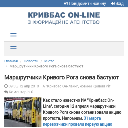
Повідомити новину
Вхід
Toggle
navigation
Рубрики
Главная
Новости
Місто
Маршрутчики Кривого Рога снова бастуют
Маршрутчики Кривого Рога снова бастуют
09:35, 12 апр 2010 , ІА "Кривбас Он-лайн", новини Кривий Ріг
Коментарів: 0
Как стало известно ИА "Кривбасс On-
Line", сегодня 12 апреля маршрутчики
Кривого Рога снова организовали акцию
протеста. Напомним,
31 марта
перевозчики провели первую акцию