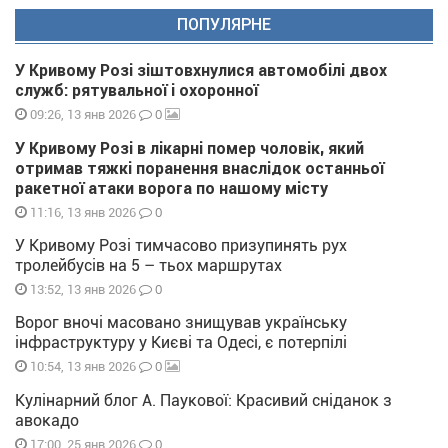
ПОПУЛЯРНЕ
У Кривому Розі зіштовхнулися автомобілі двох
служб: рятувальної і охоронної
0
09:26, 13 янв 2026
У Кривому Розі в лікарні помер чоловік, який
отримав тяжкі поранення внаслідок останньої
ракетної атаки ворога по нашому місту
0
11:16, 13 янв 2026
У Кривому Розі тимчасово призупинять рух
тролейбусів на 5 – тьох маршрутах
0
13:52, 13 янв 2026
Ворог вночі масовано знищував українську
інфраструктуру у Києві та Одесі, є потерпілі
0
10:54, 13 янв 2026
Кулінарний блог А. Паукової: Красивий сніданок з
авокадо
0
17:00, 25 янв 2026