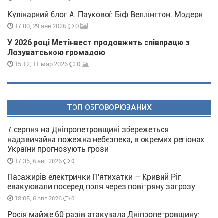
Кулінарний блог А. Паукової: Біф Веллінгтон. Модерн
0
17:00, 29 янв 2026
У 2026 році Метінвест продовжить співпрацю з
Лозуватською громадою
0
15:12, 11 мар 2026
ТОП ОБГОВОРЮВАНИХ
7 серпня на Дніпропетровщині збережеться
надзвичайна пожежна небезпека, в окремих регіонах
України прогнозують грози
0
17:35, 6 авг 2026
Пасажирів електрички П'ятихатки – Кривий Ріг
евакуювали посеред поля через повітряну загрозу
0
18:05, 6 авг 2026
Росія майже 60 разів атакувала Дніпропетровщину: