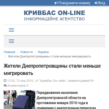
Повідомити новину
Вхід
Toggle
navigation
Рубрики
Главная
Новости
Україна
Жители Днепропетровщины стали меньше мигрировать
Жители Днепропетровщины стали меньше
мигрировать
12:02, 12 апр 2010 , ІА "Кривбас Он-лайн", новини Кривий Ріг
Коментарів: 0
Передвижение населения
Днепропетровской области на
протяжении января 2010 года в
сравнении с аналогичным периодом