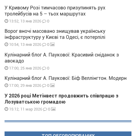
У Кривому Розі тимчасово призупинять рух
тролейбусів на 5 – тьох маршрутах
0
13:52, 13 янв 2026
Ворог вночі масовано знищував українську
інфраструктуру у Києві та Одесі, є потерпілі
0
10:54, 13 янв 2026
Кулінарний блог А. Паукової: Красивий сніданок з
авокадо
0
17:00, 25 янв 2026
Кулінарний блог А. Паукової: Біф Веллінгтон. Модерн
0
17:00, 29 янв 2026
У 2026 році Метінвест продовжить співпрацю з
Лозуватською громадою
0
15:12, 11 мар 2026