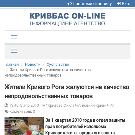
Повідомити новину
Вхід
Toggle
navigation
Рубрики
Главная
Новости
Суспільство
Жители Кривого Рога жалуются на качество
непродовольственных товаров
Жители Кривого Рога жалуются на качество
непродовольственных товаров
13:48, 8 апр 2010 , ІА "Кривбас Он-лайн", новини Кривий Ріг
Коментарів: 0
За 1 квартал 2010 года в отдел защиты
прав потребителей исполкома
Криворожского городского совета