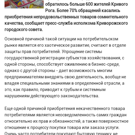
обратилось больше 600 жителей Кривого
Рога. Более 70% обращений касались
приобретения непродовольственных товаров сомнительного
качества, сообщает пресс-служба исполкома Криворожского
городского совета.
Основной причиной такой ситуации на потребительском
рынке является его хаотическое развитие, считают в отделе
защиты прав потребителей. Упрощение системы
государственной регистрации субъектов хозяйствования, с
одной стороны, способствует оживлению в бизнес-среде,
однако с другой стороны - дает возможность многим
предпринимателям внедрять свою деятельность, вообще не
владея специальными знаниями в определенной отрасли, а
это, как правило, приводит к грубым и системным
нарушениям действующего законодательства.
Еще одной причиной приобретения некачественного товара
потребителями является неосведомленность самих граждан
относительно их прав и обязанностей, а также поверхностное
отношение к процессу покупки товара или заказа услуги.
Очень часто потребители покупают бытовую технику, не