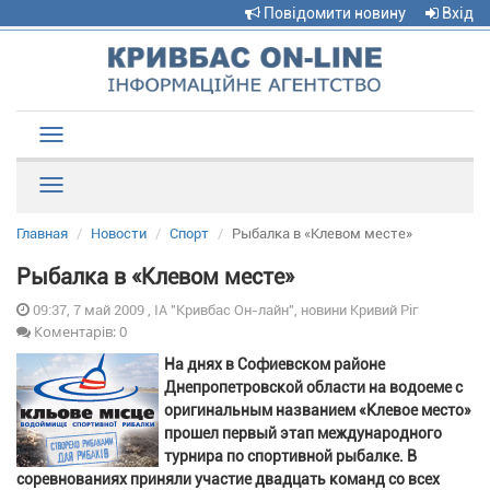
Повідомити новину
Вхід
Toggle
navigation
Рубрики
Главная
Новости
Спорт
Рыбалка в «Клевом месте»
Рыбалка в «Клевом месте»
09:37, 7 май 2009 , ІА "Кривбас Он-лайн", новини Кривий Ріг
Коментарів: 0
На днях в Софиевском районе
Днепропетровской области на водоеме с
оригинальным названием «Клевое место»
прошел первый этап международного
турнира по спортивной рыбалке. В
соревнованиях приняли участие двадцать команд со всех