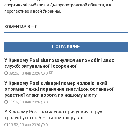
спортивной рыбалки в Днепропетровской области, а в
перспективе и всей Украины.
КОМЕНТАРІВ — 0
ПОПУЛЯРНЕ
У Кривому Розі зіштовхнулися автомобілі двох
служб: рятувальної і охоронної
0
09:26, 13 янв 2026
У Кривому Розі в лікарні помер чоловік, який
отримав тяжкі поранення внаслідок останньої
ракетної атаки ворога по нашому місту
0
11:16, 13 янв 2026
У Кривому Розі тимчасово призупинять рух
тролейбусів на 5 – тьох маршрутах
0
13:52, 13 янв 2026