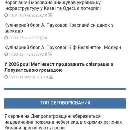
Ворог вночі масовано знищував українську
інфраструктуру у Києві та Одесі, є потерпілі
0
10:54, 13 янв 2026
Кулінарний блог А. Паукової: Красивий сніданок з
авокадо
0
17:00, 25 янв 2026
Кулінарний блог А. Паукової: Біф Веллінгтон. Модерн
0
17:00, 29 янв 2026
У 2026 році Метінвест продовжить співпрацю з
Лозуватською громадою
0
15:12, 11 мар 2026
ТОП ОБГОВОРЮВАНИХ
7 серпня на Дніпропетровщині збережеться
надзвичайна пожежна небезпека, в окремих регіонах
України прогнозують грози