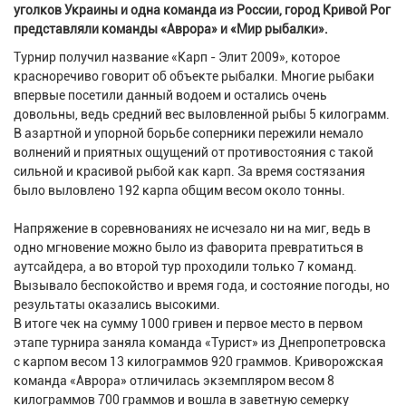
уголков Украины и одна команда из России, город Кривой Рог
представляли команды «Аврора» и «Мир рыбалки».
Турнир получил название «Карп - Элит 2009», которое
красноречиво говорит об объекте рыбалки. Многие рыбаки
впервые посетили данный водоем и остались очень
довольны, ведь средний вес выловленной рыбы 5 килограмм.
В азартной и упорной борьбе соперники пережили немало
волнений и приятных ощущений от противостояния с такой
сильной и красивой рыбой как карп. За время состязания
было выловлено 192 карпа общим весом около тонны.
Напряжение в соревнованиях не исчезало ни на миг, ведь в
одно мгновение можно было из фаворита превратиться в
аутсайдера, а во второй тур проходили только 7 команд.
Вызывало беспокойство и время года, и состояние погоды, но
результаты оказались высокими.
В итоге чек на сумму 1000 гривен и первое место в первом
этапе турнира заняла команда «Турист» из Днепропетровска
с карпом весом 13 килограммов 920 граммов. Криворожская
команда «Аврора» отличилась экземпляром весом 8
килограммов 700 граммов и вошла в заветную семерку