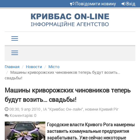
Повідомити новину
Вхід
Toggle
navigation
Рубрики
Главная
Новости
Місто
Машины криворожских чиновников теперь будут возить…
свадьбы!
Машины криворожских чиновников теперь
будут возить… свадьбы!
08:30, 9 апр 2010 , ІА "Кривбас Он-лайн", новини Кривий Ріг
Коментарів: 0
Городские власти Кривого Рога намерены
заставить коммунальные предприятия
зарабатывать. Уже сейчас некоторые