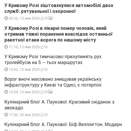
У Кривому Розі зіштовхнулися автомобілі двох
служб: рятувальної і охоронної
0
09:26, 13 янв 2026
У Кривому Розі в лікарні помер чоловік, який
отримав тяжкі поранення внаслідок останньої
ракетної атаки ворога по нашому місту
0
11:16, 13 янв 2026
У Кривому Розі тимчасово призупинять рух
тролейбусів на 5 – тьох маршрутах
0
13:52, 13 янв 2026
Ворог вночі масовано знищував українську
інфраструктуру у Києві та Одесі, є потерпілі
0
10:54, 13 янв 2026
Кулінарний блог А. Паукової: Красивий сніданок з
авокадо
0
17:00, 25 янв 2026
Кулінарний блог А. Паукової: Біф Веллінгтон. Модерн