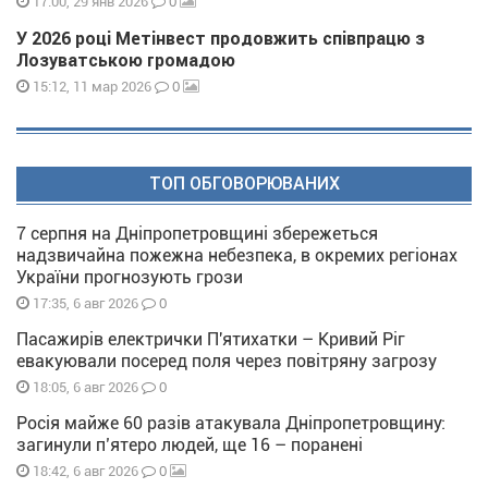
0
17:00, 29 янв 2026
У 2026 році Метінвест продовжить співпрацю з
Лозуватською громадою
0
15:12, 11 мар 2026
ТОП ОБГОВОРЮВАНИХ
7 серпня на Дніпропетровщині збережеться
надзвичайна пожежна небезпека, в окремих регіонах
України прогнозують грози
0
17:35, 6 авг 2026
Пасажирів електрички П'ятихатки – Кривий Ріг
евакуювали посеред поля через повітряну загрозу
0
18:05, 6 авг 2026
Росія майже 60 разів атакувала Дніпропетровщину:
загинули п’ятеро людей, ще 16 – поранені
0
18:42, 6 авг 2026