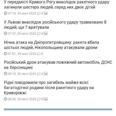
У передмісті Кривого Рогу внаслідок ракетного удару
загинули шестеро людей, серед них двоє дітей
0
07:18, 30 июл 2026
У Львові внаслідок російського удару травмовано 8
людей, ще 7 врятували
0
07:37, 30 июл 2026
Нічна атака на Дніпропетровщину: ракета вбила
шістьох людей, Нікопольщину атакували дрони
0
07:51, 30 июл 2026
Російський дрон атакував пожежний автомобіль ДСНС
на Херсонщині
0
08:10, 30 июл 2026
Рідні повідомили про загибель майже всієї
багатодітної родини після ракетного удару на
Криворіжжі
0
08:46, 30 июл 2026