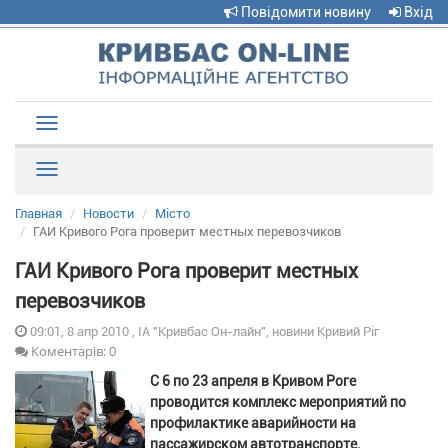
Повідомити новину
Вхід
Toggle
navigation
Рубрики
Главная
Новости
Місто
ГАИ Кривого Рога проверит местных перевозчиков
ГАИ Кривого Рога проверит местных
перевозчиков
09:01, 8 апр 2010 , ІА "Кривбас Он-лайн", новини Кривий Ріг
Коментарів: 0
С 6 по 23 апреля в Кривом Роге
проводится комплекс мероприятий по
профилактике аварийности на
пассажирском автотранспорте.