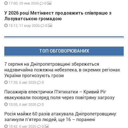
0
17:00, 29 янв 2026
У 2026 році Метінвест продовжить співпрацю з
Лозуватською громадою
0
15:12, 11 мар 2026
ТОП ОБГОВОРЮВАНИХ
7 серпня на Дніпропетровщині збережеться
надзвичайна пожежна небезпека, в окремих регіонах
України прогнозують грози
0
17:35, 6 авг 2026
Пасажирів електрички П'ятихатки – Кривий Ріг
евакуювали посеред поля через повітряну загрозу
0
18:05, 6 авг 2026
Росія майже 60 разів атакувала Дніпропетровщину:
загинули п’ятеро людей, ще 16 – поранені
0
18:42, 6 авг 2026