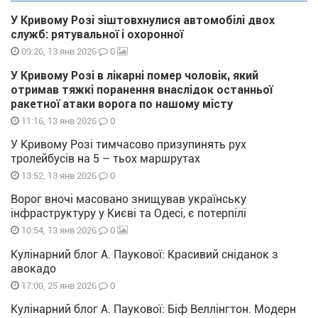
У Кривому Розі зіштовхнулися автомобілі двох
служб: рятувальної і охоронної
0
09:26, 13 янв 2026
У Кривому Розі в лікарні помер чоловік, який
отримав тяжкі поранення внаслідок останньої
ракетної атаки ворога по нашому місту
0
11:16, 13 янв 2026
У Кривому Розі тимчасово призупинять рух
тролейбусів на 5 – тьох маршрутах
0
13:52, 13 янв 2026
Ворог вночі масовано знищував українську
інфраструктуру у Києві та Одесі, є потерпілі
0
10:54, 13 янв 2026
Кулінарний блог А. Паукової: Красивий сніданок з
авокадо
0
17:00, 25 янв 2026
Кулінарний блог А. Паукової: Біф Веллінгтон. Модерн