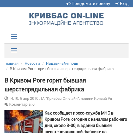
Повідомити новину
Вхід
Toggle
navigation
Рубрики
Главная
Новости
Надзвичайні події
В Кривом Роге горит бывшая шерстепрядильная фабрика
В Кривом Роге горит бывшая
шерстепрядильная фабрика
14:10, 6 апр 2010 , ІА "Кривбас Он-лайн", новини Кривий Ріг
Коментарів: 0
Как сообщает пресс-служба МЧС в
Кривом Роге, сегодня с началом рабочего
дня, около 8-00, в здании бывшей
шерстепрядильной фабрике на