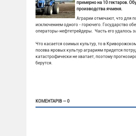
примерно на 10 гектаров. Об
производства ячменя.
Аграрии отмечают, что для п
исключением одного - горючего. Государство обе
операторы-нефтетрейдеры. Часть его удалось за
Что касается озимых культур, то в Криворожско
посева яровых культур аграриям придется потруд
катастрофически не хватает, поэтому прогнозиро
берутся.
КОМЕНТАРІВ — 0