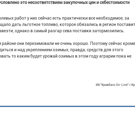
условлено это несоответствием закупочных цен и себестоимости
олевых работ у них сейчас есть практически все необходимое, за
щало дать льготное топливо, которое обязались в регион постави
везти, однако в самый разгар сева поставки затормозились.
м районе они перезимовали не очень хорошо. Поэтому сейчас кром
иться и над укреплением озимых, правда, средств для этого
вать то каким будет урожай озимых в этом году аграрии пока не
ИА "Кривбасс On-Line" г.К