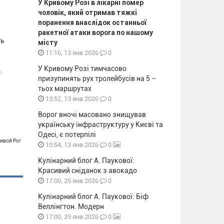
У Кривому Розі в лікарні помер
чоловік, який отримав тяжкі
поранення внаслідок останньої
ракетної атаки ворога по нашому
ть
місту
0
11:16, 13 янв 2026
У Кривому Розі тимчасово
е
призупинять рух тролейбусів на 5 –
тьох маршрутах
0
13:52, 13 янв 2026
Ворог вночі масовано знищував
українську інфраструктуру у Києві та
Одесі, є потерпілі
ривой Рог
0
10:54, 13 янв 2026
Кулінарний блог А. Паукової:
Красивий сніданок з авокадо
0
17:00, 25 янв 2026
Кулінарний блог А. Паукової: Біф
Веллінгтон. Модерн
0
17:00, 29 янв 2026