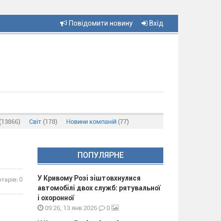
Повідомити новину
Вхід
(13866)
Світ
(178)
Новини компаній
(77)
ПОПУЛЯРНЕ
У Кривому Розі зіштовхнулися
тарів: 0
автомобілі двох служб: рятувальної
і охоронної
0
09:26, 13 янв 2026