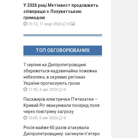
У 2026 році Метінвест продовжить
співпрацю з Лозуватською
громадою
0
15:12, 11 мар 2026
ТОП ОБГОВОРЮВАНИХ
7 серпня на Дніпропетровщині
збережеться надзвичайна пожежна
небезпека, в окремих регіонах
України прогнозують грози
0
17:35, 6 авг 2026
Пасажирів електрички П'ятихатки –
Кривий Ріг евакуювали посеред поля
через повітряну загрозу
0
18:05, 6 авг 2026
Росія майже 60 разів атакувала
Дніпропетровщину: загинули п’ятеро