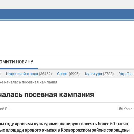
ОМИТИ НОВИНУ
)
Надзвичайні події
(36452)
Спорт
(6995)
Культура
(2783)
Україна
не началась посевная кампания
чалась посевная кампания
Комен
ий Ріг
ом году яровыми культурами планируют засеять более 50 тысяч
вные площади ярового ячменя в Криворожском районе сокращены