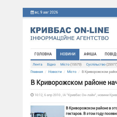
вс, 9 авг 2026
ГОЛОВНА
НОВИНИ
АФІША
ПОВІД
Лента
Відео
Місто
(15579)
Суспільство
(25977
Главная
Новости
Місто
В Криворожском райо
В Криворожском районе на
10:12, 6 апр 2010 , ІА "Кривбас Он-лайн", новини Крив
В Криворожском районе в эт
гектаров. В этом году посе