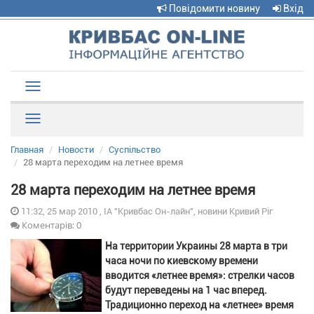
Повідомити новину
Вхід
Toggle
navigation
Рубрики
Главная
Новости
Суспільство
28 марта переходим на летнее время
28 марта переходим на летнее время
11:32, 25 мар 2010 , ІА "Кривбас Он-лайн", новини Кривий Ріг
Коментарів: 0
На территории Украины 28 марта в три
часа ночи по киевскому времени
вводится «летнее время»: стрелки часов
будут переведены на 1 час вперед.
Традиционно переход на «летнее» время