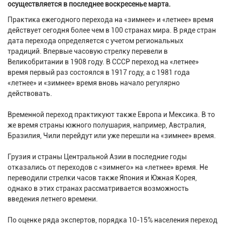
осуществляется в последнее воскресенье марта.
Практика ежегодного перехода на «зимнее» и «летнее» время
действует сегодня более чем в 100 странах мира. В ряде стран
дата перехода определяется с учетом региональных
традиций. Впервые часовую стрелку перевели в
Великобритании в 1908 году. В СССР переход на «летнее»
время первый раз состоялся в 1917 году, а с 1981 года
«летнее» и «зимнее» время вновь начало регулярно
действовать.
Временной переход практикуют также Европа и Мексика. В то
же время страны южного полушария, например, Австралия,
Бразилия, Чили перейдут или уже перешли на «зимнее» время.
Грузия и страны Центральной Азии в последние годы
отказались от переходов с «зимнего» на «летнее» время. Не
переводили стрелки часов также Япония и Южная Корея,
однако в этих странах рассматривается возможность
введения летнего времени.
По оценке ряда экспертов, порядка 10-15% населения переход