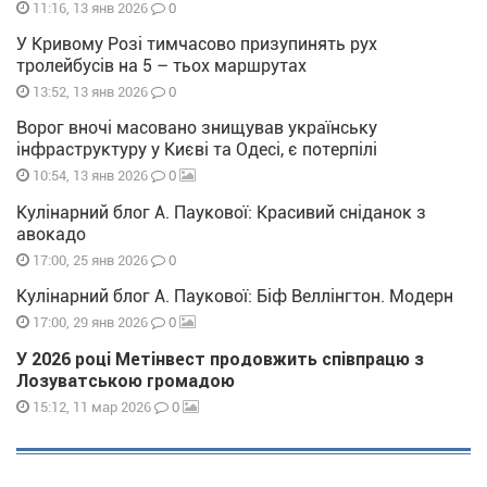
0
11:16, 13 янв 2026
У Кривому Розі тимчасово призупинять рух
тролейбусів на 5 – тьох маршрутах
0
13:52, 13 янв 2026
Ворог вночі масовано знищував українську
інфраструктуру у Києві та Одесі, є потерпілі
0
10:54, 13 янв 2026
Кулінарний блог А. Паукової: Красивий сніданок з
авокадо
0
17:00, 25 янв 2026
Кулінарний блог А. Паукової: Біф Веллінгтон. Модерн
0
17:00, 29 янв 2026
У 2026 році Метінвест продовжить співпрацю з
Лозуватською громадою
0
15:12, 11 мар 2026