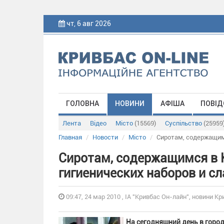
чт, 6 авг 2026
ГОЛОВНА
НОВИНИ
АФІША
ПОВІД
Лента
Відео
Місто
(15569)
Суспільство
(25959
Главная
Новости
Місто
Сиротам, содержащимс
Сиротам, содержащимся в 
гигиенических наборов и сл
09:47, 24 мар 2010 , ІА "Кривбас Он-лайн", новини Кр
На сегодняшний день в город