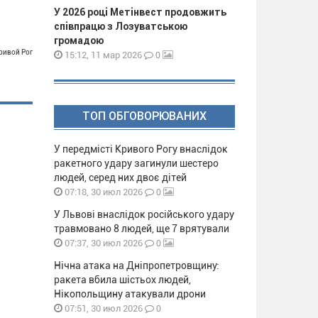
У 2026 році Метінвест продовжить
співпрацю з Лозуватською
громадою
Кривой Рог
0
15:12, 11 мар 2026
ТОП ОБГОВОРЮВАНИХ
У передмісті Кривого Рогу внаслідок
ракетного удару загинули шестеро
людей, серед них двоє дітей
0
07:18, 30 июл 2026
У Львові внаслідок російського удару
травмовано 8 людей, ще 7 врятували
0
07:37, 30 июл 2026
Нічна атака на Дніпропетровщину:
ракета вбила шістьох людей,
Нікопольщину атакували дрони
0
07:51, 30 июл 2026