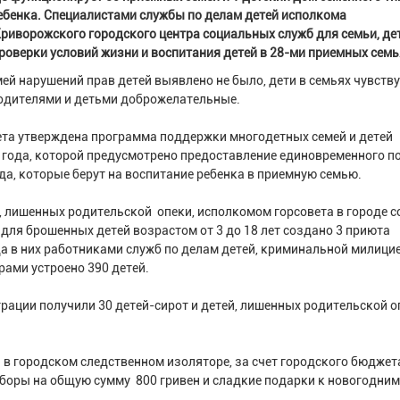
ебенка. Специалистами службы по делам детей исполкома
риворожского городского центра социальных служб для семьи, де
оверки условий жизни и воспитания детей в 28-ми приемных семь
ей нарушений прав детей выявлено не было, дети в семьях чувств
одителями и детьми доброжелательные.
ета утверждена программа поддержки многодетных семей и детей
1 года, которой предусмотрено предоставление единовременного п
да, которые берут на воспитание ребенка в приемную семью.
, лишенных родительской опеки, исполкомом горсовета в городе 
 для брошенных детей возрастом от 3 до 18 лет создано 3 приюта
а в них работниками служб по делам детей, криминальной милицие
рами устроено 390 детей.
рации получили 30 детей-сирот и детей, лишенных родительской о
в городском следственном изоляторе, за счет городского бюджет
боры на общую сумму 800 гривен и сладкие подарки к новогодним