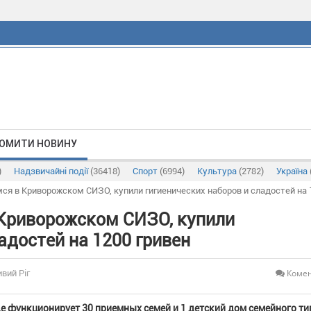
ОМИТИ НОВИНУ
)
Надзвичайні події
(36418)
Спорт
(6994)
Культура
(2782)
Україна
я в Криворожском СИЗО, купили гигиенических наборов и сладостей на 
Криворожском СИЗО, купили
адостей на 1200 гривен
Комен
ивий Ріг
е функционирует 30 приемных семей и 1 детский дом семейного тип