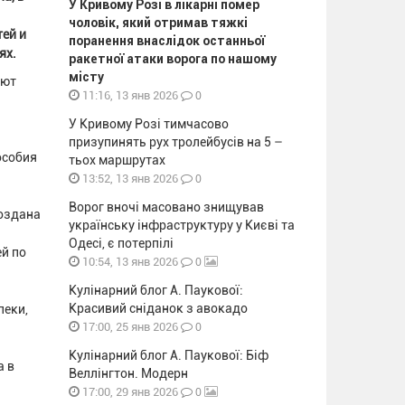
У Кривому Розі в лікарні помер
чоловік, який отримав тяжкі
тей и
поранення внаслідок останньої
ях.
ракетної атаки ворога по нашому
місту
уют
0
11:16, 13 янв 2026
У Кривому Розі тимчасово
призупинять рух тролейбусів на 5 –
особия
тьох маршрутах
0
13:52, 13 янв 2026
Ворог вночі масовано знищував
создана
українську інфраструктуру у Києві та
Одесі, є потерпілі
й по
0
10:54, 13 янв 2026
Кулінарний блог А. Паукової:
Красивий сніданок з авокадо
пеки,
0
17:00, 25 янв 2026
Кулінарний блог А. Паукової: Біф
а в
Веллінгтон. Модерн
0
17:00, 29 янв 2026