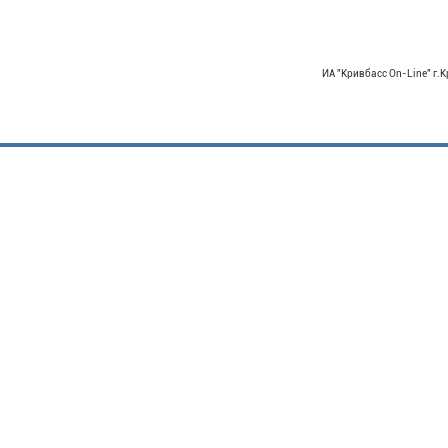
ИА "Кривбасс On-Line" г.