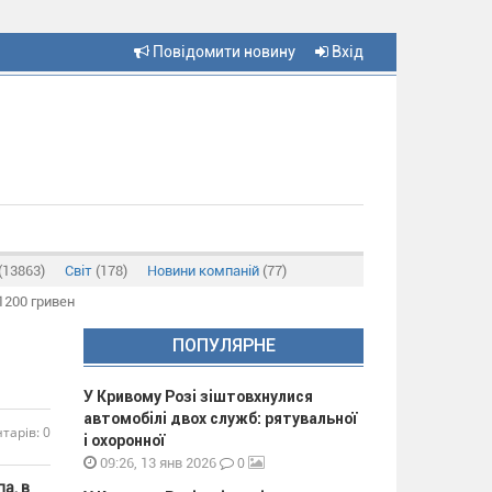
Повідомити новину
Вхід
(13863)
Світ
(178)
Новини компаній
(77)
1200 гривен
ПОПУЛЯРНЕ
У Кривому Розі зіштовхнулися
автомобілі двох служб: рятувальної
тарів: 0
і охоронної
0
09:26, 13 янв 2026
а, в