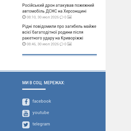
Російський дрон атакував пожежний
автомобіль ДСНС на Херсонщині
0
08:10, 30 июл 2026
Рідні повідомили про загибель майже
всієї багатодітної родини після
ракетного удару на Криворіжжі
0
08:46, 30 июл 2026
МИ В СОЦ. МЕРЕЖАХ:
facebook
youtube
telegram