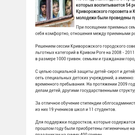
которых воспитывается 54 р
Криворожского горсовета и К
молодежи были проведены пр
При посещении приемных сем
себя комфортно, отношения между приемными р
Решением сессии Криворожского городского сов
льготных категорий в Кривом Роге на 2008 - 201
в размере 1000 гривен. семьям и гражданам горо
С целью социальной защиты детей-сирот и детей
сеть специальных детских учреждений, а именно:
временного пребывания. На протяжении 2009 год
делам детей, другими государственными структу
За отличное обучение стипендии облгосадминист
из них 19 учеников школ и 11 студентов.
Для поддержки подростков, которые содержатся 
прошлом году были приобретены гигиеничные на
праздникам на сумму 400 гривен.