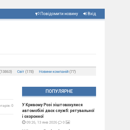
Повідомити новину
Вхід
(13863)
Світ
(178)
Новини компаній
(77)
ПОПУЛЯРНЕ
У Кривому Розі зіштовхнулися
тарів: 0
автомобілі двох служб: рятувальної
і охоронної
0
09:26, 13 янв 2026