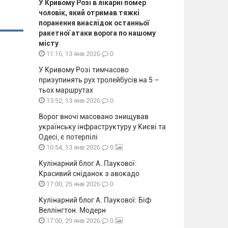
У Кривому Розі в лікарні помер
чоловік, який отримав тяжкі
поранення внаслідок останньої
ракетної атаки ворога по нашому
місту
0
11:16, 13 янв 2026
У Кривому Розі тимчасово
призупинять рух тролейбусів на 5 –
тьох маршрутах
0
13:52, 13 янв 2026
Ворог вночі масовано знищував
українську інфраструктуру у Києві та
Одесі, є потерпілі
0
10:54, 13 янв 2026
Кулінарний блог А. Паукової:
Красивий сніданок з авокадо
0
17:00, 25 янв 2026
Кулінарний блог А. Паукової: Біф
Веллінгтон. Модерн
0
17:00, 29 янв 2026