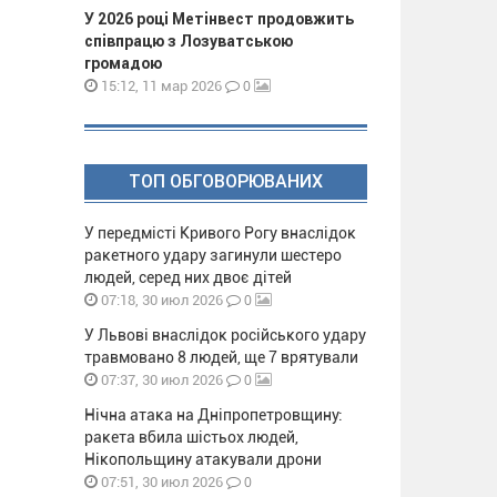
У 2026 році Метінвест продовжить
співпрацю з Лозуватською
громадою
0
15:12, 11 мар 2026
ТОП ОБГОВОРЮВАНИХ
У передмісті Кривого Рогу внаслідок
ракетного удару загинули шестеро
людей, серед них двоє дітей
0
07:18, 30 июл 2026
У Львові внаслідок російського удару
травмовано 8 людей, ще 7 врятували
0
07:37, 30 июл 2026
Нічна атака на Дніпропетровщину:
ракета вбила шістьох людей,
Нікопольщину атакували дрони
0
07:51, 30 июл 2026