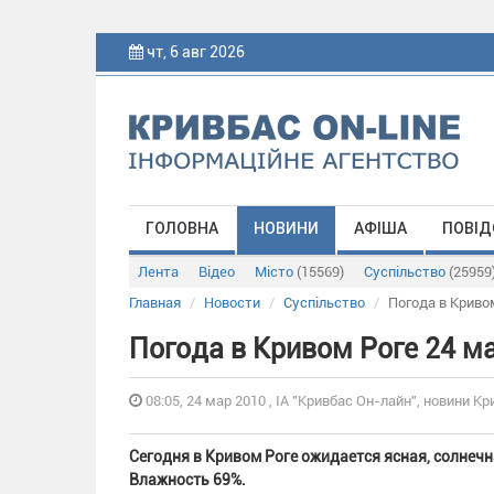
чт, 6 авг 2026
ГОЛОВНА
НОВИНИ
АФІША
ПОВІД
Лента
Відео
Місто
(15569)
Суспільство
(25959
Главная
Новости
Суспільство
Погода в Криво
Погода в Кривом Роге 24 м
08:05, 24 мар 2010 , ІА "Кривбас Он-лайн", новини Кр
Сегодня в Кривом Роге ожидается ясная, солнечна
Влажность 69%.