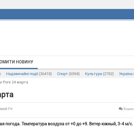
ОМИТИ НОВИНУ
)
Надзвичайні події
(36418)
Спорт
(6994)
Культура
(2782)
Україна
м Роге 24 марта
арта
Комен
ивий Ріг
я погода. Температура воздуха от +0 до +9. Ветер южный, 3-4 м/с.