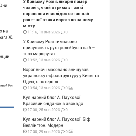
У Кривому Розі в лікарні помер
 Они
чоловік, який отримав тяжкі
поранення внаслідок останньої
ракетної атаки ворога по нашому
місту
о на
0
11:16, 13 янв 2026
рага Ж.
У Кривому Розі тимчасово
призупинять рух тролейбусів на 5 –
тьох маршрутах
анции
0
13:52, 13 янв 2026
Ворог вночі масовано знищував
українську інфраструктуру у Києві та
Одесі, є потерпілі
ривой Рог
0
10:54, 13 янв 2026
Кулінарний блог А. Паукової:
Красивий сніданок з авокадо
0
17:00, 25 янв 2026
Кулінарний блог А. Паукової: Біф
Веллінгтон. Модерн
0
17:00, 29 янв 2026