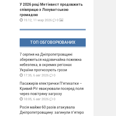
У 2026 році Метінвест продовжить
співпрацю з Лозуватською
громадою
0
15:12, 11 мар 2026
ТОП ОБГОВОРЮВАНИХ
7 серпня на Дніпропетровщині
збережеться надзвичайна пожежна
небезпека, в окремих регіонах
України прогнозують грози
0
17:35, 6 авг 2026
Пасажирів електрички П'ятихатки –
Кривий Ріг евакуювали посеред поля
через повітряну загрозу
0
18:05, 6 авг 2026
Росія майже 60 разів атакувала
Дніпропетровщину: загинули п’ятеро