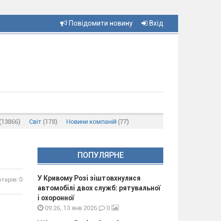
Повідомити новину
Вхід
(13866)
Світ
(178)
Новини компаній
(77)
ПОПУЛЯРНЕ
У Кривому Розі зіштовхнулися
тарів: 0
автомобілі двох служб: рятувальної
і охоронної
0
09:26, 13 янв 2026