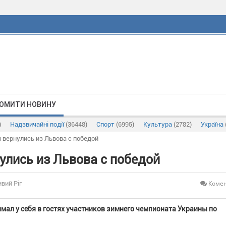
ОМИТИ НОВИНУ
)
Надзвичайні події
(36448)
Спорт
(6995)
Культура
(2782)
Україна
 вернулись из Львова с победой
лись из Львова с победой
Комен
ивий Ріг
имал у себя в гостях участников зимнего чемпионата Украины по