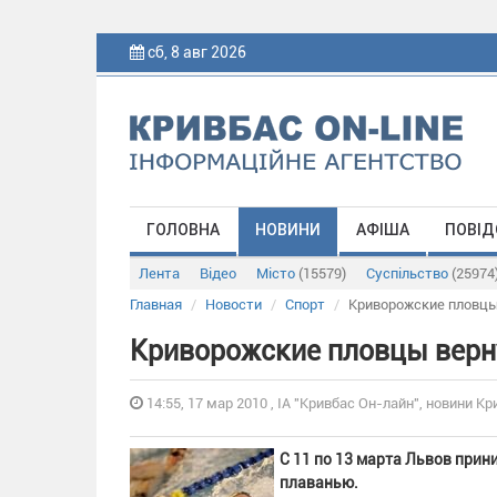
сб, 8 авг 2026
ГОЛОВНА
НОВИНИ
АФІША
ПОВІД
Лента
Відео
Місто
(15579)
Суспільство
(25974
Главная
Новости
Спорт
Криворожские пловцы
Криворожские пловцы верну
14:55, 17 мар 2010 , ІА "Кривбас Он-лайн", новини Кр
С 11 по 13 марта Львов прин
плаванью.