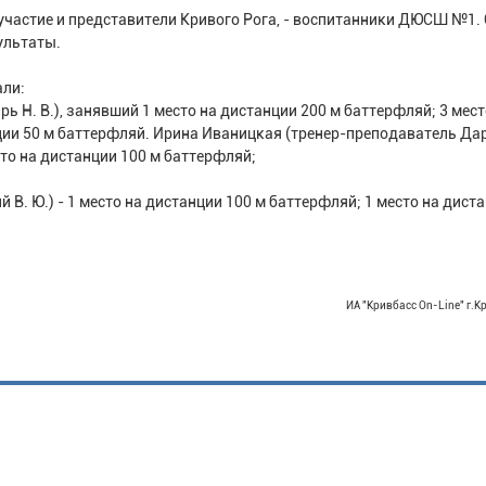
участие и представители Кривого Рога, - воспитанники ДЮСШ №1.
ультаты.
али:
 Н. В.), занявший 1 место на дистанции 200 м баттерфляй; 3 мест
нции 50 м баттерфляй. Ирина Иваницкая (тренер-преподаватель Да
есто на дистанции 100 м баттерфляй;
В. Ю.) - 1 место на дистанции 100 м баттерфляй; 1 место на дист
ИА "Кривбасс On-Line" г.К