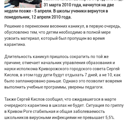
31 марта 2010 года, начнутся на две
недели позже - 5 апреля. В школы ученики вернутся в
понедельник, 12 апреля 2010 года.
Решение о перенесении весенних каникул, в первую очередь,
обусловлено тем, что детям необходимо в полной мере
усвоить материал, который был пропущен во время
карантина.
Длительность каникул пришлось сократить по той же
причине, отмечает начальник управления образования и
науки исполкома Криворожского городского совета Сергей
Кислов, в этом году дети будут отдыхать 7 дней, а не 10, как
было запланировано раньше. Однако это позволит вовремя
выполнить учебные программы, уверены педагоги.
Также Сергей Кислов сообщил, что ожидавшегося в марте
очередного карантина в школах не будет. Ситуация по гриппу
в Кривом Роге стабильная и общая заболеваемость
школьников вирусными инфекциями не превышает 5,5%.