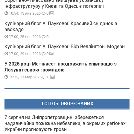
Ворог вночі масовано знищував українську
інфраструктуру у Києві та Одесі, є потерпілі
0
10:54, 13 янв 2026
Кулінарний блог А. Паукової: Красивий сніданок з
авокадо
0
17:00, 25 янв 2026
Кулінарний блог А. Паукової: Біф Веллінгтон. Модерн
0
17:00, 29 янв 2026
У 2026 році Метінвест продовжить співпрацю з
Лозуватською громадою
0
15:12, 11 мар 2026
ТОП ОБГОВОРЮВАНИХ
7 серпня на Дніпропетровщині збережеться
надзвичайна пожежна небезпека, в окремих регіонах
України прогнозують грози