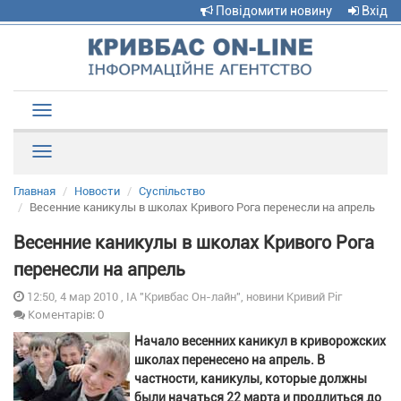
Повідомити новину
Вхід
Toggle
navigation
Рубрики
Главная
Новости
Суспільство
Весенние каникулы в школах Кривого Рога перенесли на апрель
Весенние каникулы в школах Кривого Рога
перенесли на апрель
12:50, 4 мар 2010 , ІА "Кривбас Он-лайн", новини Кривий Ріг
Коментарів: 0
Начало весенних каникул в криворожских
школах перенесено на апрель. В
частности, каникулы, которые должны
были начаться 22 марта и продлиться до