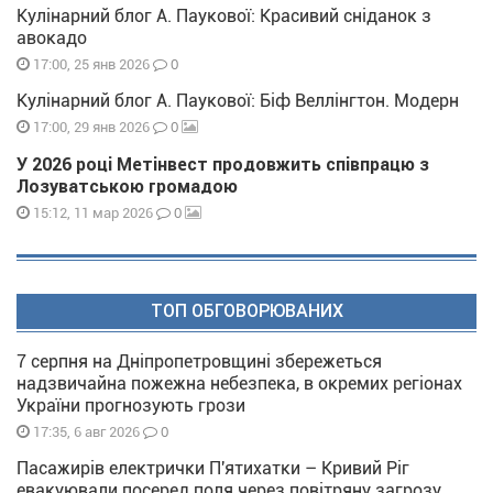
Кулінарний блог А. Паукової: Красивий сніданок з
авокадо
0
17:00, 25 янв 2026
Кулінарний блог А. Паукової: Біф Веллінгтон. Модерн
0
17:00, 29 янв 2026
У 2026 році Метінвест продовжить співпрацю з
Лозуватською громадою
0
15:12, 11 мар 2026
ТОП ОБГОВОРЮВАНИХ
7 серпня на Дніпропетровщині збережеться
надзвичайна пожежна небезпека, в окремих регіонах
України прогнозують грози
0
17:35, 6 авг 2026
Пасажирів електрички П'ятихатки – Кривий Ріг
евакуювали посеред поля через повітряну загрозу