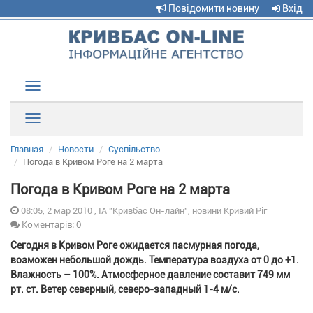
Повідомити новину
Вхід
Toggle
navigation
Рубрики
Главная
Новости
Суспільство
Погода в Кривом Роге на 2 марта
Погода в Кривом Роге на 2 марта
08:05, 2 мар 2010 , ІА "Кривбас Он-лайн", новини Кривий Ріг
Коментарів: 0
Сегодня в Кривом Роге ожидается пасмурная погода,
возможен небольшой дождь. Температура воздуха от 0 до +1.
Влажность – 100%. Атмосферное давление составит 749 мм
рт. ст. Ветер северный, северо-западный 1-4 м/с.