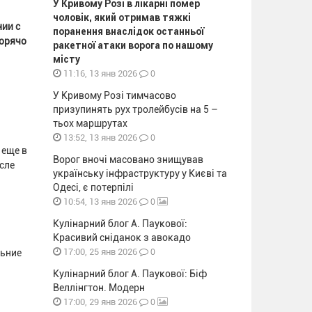
У Кривому Розі в лікарні помер
чоловік, який отримав тяжкі
нии с
поранення внаслідок останньої
горячо
ракетної атаки ворога по нашому
місту
0
11:16, 13 янв 2026
У Кривому Розі тимчасово
призупинять рух тролейбусів на 5 –
тьох маршрутах
0
13:52, 13 янв 2026
 еще в
Ворог вночі масовано знищував
сле
українську інфраструктуру у Києві та
Одесі, є потерпілі
0
10:54, 13 янв 2026
Кулінарний блог А. Паукової:
Красивий сніданок з авокадо
0
17:00, 25 янв 2026
льние
Кулінарний блог А. Паукової: Біф
Веллінгтон. Модерн
0
17:00, 29 янв 2026