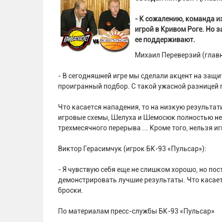
- К сожалению, команда и
игрой в Кривом Роге. Но 
ее поддерживают.
Михаил Переверзий (главн
- В сегодняшней игре мы сделали акцент на защи
проигранный подбор. С такой ужасной разницей п
Что касается нападения, то на низкую результат
игровые схемы, Шелуха и Шемосюк полностью не 
трехмесячного перерыва ... Кроме того, нельзя 
Виктор Герасимчук (игрок БК-93 «Пульсар»):
- Я чувствую себя еще не слишком хорошо, но по
демонстрировать лучшие результаты. Что касаетс
броски.
По материалам пресс-службы БК-93 «Пульсар»