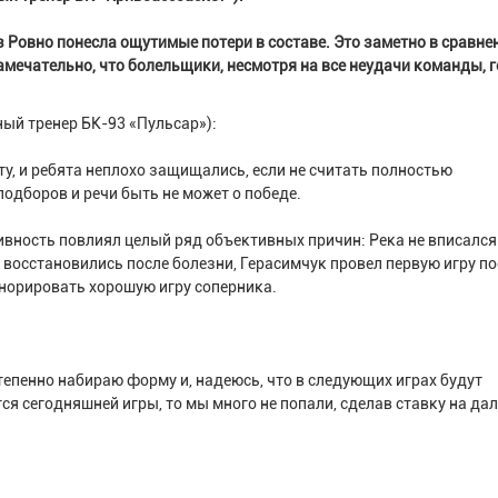
з Ровно понесла ощутимые потери в составе. Это заметно в сравне
замечательно, что болельщики, несмотря на все неудачи команды, 
ый тренер БК-93 «Пульсар»):
ту, и ребята неплохо защищались, если не считать полностью
одборов и речи быть не может о победе.
ивность повлиял целый ряд объективных причин: Река не вписался
восстановились после болезни, Герасимчук провел первую игру по
игнорировать хорошую игру соперника.
степенно набираю форму и, надеюсь, что в следующих играх будут
я сегодняшней игры, то мы много не попали, сделав ставку на да