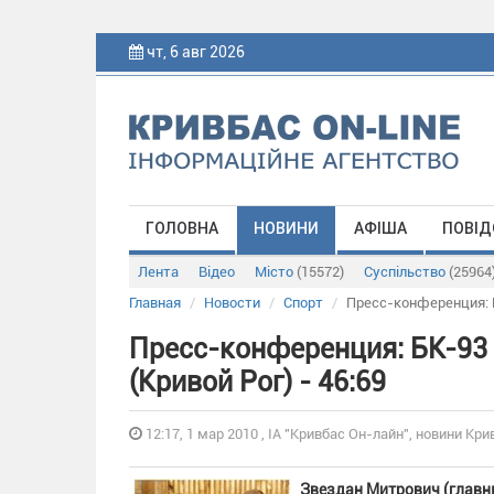
чт, 6 авг 2026
ГОЛОВНА
НОВИНИ
АФІША
ПОВІД
Лента
Відео
Місто
(15572)
Суспільство
(25964
Главная
Новости
Спорт
Пресс-конференция: Б
Пресс-конференция: БК-93 
(Кривой Рог) - 46:69
12:17, 1 мар 2010 , ІА "Кривбас Он-лайн", новини Крив
Звездан Митрович (главны