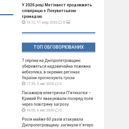
У 2026 році Метінвест продовжить
співпрацю з Лозуватською
громадою
0
15:12, 11 мар 2026
ТОП ОБГОВОРЮВАНИХ
7 серпня на Дніпропетровщині
збережеться надзвичайна пожежна
небезпека, в окремих регіонах
України прогнозують грози
0
17:35, 6 авг 2026
Пасажирів електрички П'ятихатки –
Кривий Ріг евакуювали посеред поля
через повітряну загрозу
0
18:05, 6 авг 2026
Росія майже 60 разів атакувала
Дніпропетровщину: загинули п’ятеро