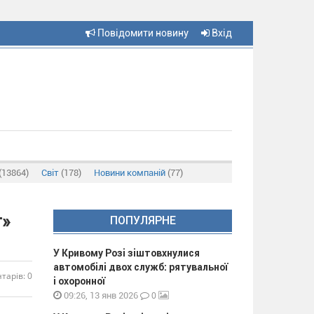
Повідомити новину
Вхід
(13864)
Світ
(178)
Новини компаній
(77)
т»
ПОПУЛЯРНЕ
У Кривому Розі зіштовхнулися
автомобілі двох служб: рятувальної
тарів: 0
і охоронної
0
09:26, 13 янв 2026