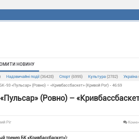
ОМИТИ НОВИНУ
)
Надзвичайні події
(36428)
Спорт
(6995)
Культура
(2782)
Україна
К-93 «Пульсар» (Ровно) – «Кривбассбаскет» (Кривой Рог) - 46:69
«Пульсар» (Ровно) – «Кривбассбаске
Комен
ий Ріг
й тренер БК «Кривбассбаскет»):