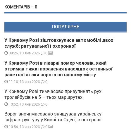
КОМЕНТАРІВ — 0
ПОПУЛЯРНЕ
У Кривому Розі зіштовхнулися автомобілі двох
служб: рятувальної і охоронної
0
09:26, 13 янв 2026
У Кривому Розі в лікарні помер чоловік, який
отримав тяжкі поранення внаслідок останньої
ракетної атаки ворога по нашому місту
0
11:16, 13 янв 2026
У Кривому Розі тимчасово призупинять рух
тролейбусів на 5 – тьох маршрутах
0
13:52, 13 янв 2026
Ворог вночі масовано знищував українську
інфраструктуру у Києві та Одесі, є потерпілі
0
10:54, 13 янв 2026