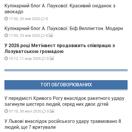
Кулінарний блог А. Паукової: Красивий сніданок з
авокадо
0
17:00, 25 янв 2026
Кулінарний блог А. Паукової: Біф Веллінгтон. Модерн
0
17:00, 29 янв 2026
У 2026 році Метінвест продовжить співпрацю з
Лозуватською громадою
0
15:12, 11 мар 2026
ТОП ОБГОВОРЮВАНИХ
У передмісті Кривого Рогу внаслідок ракетного удару
загинули шестеро людей, серед них двоє дітей
0
07:18, 30 июл 2026
У Львові внаслідок російського удару травмовано 8
людей, ще 7 врятували