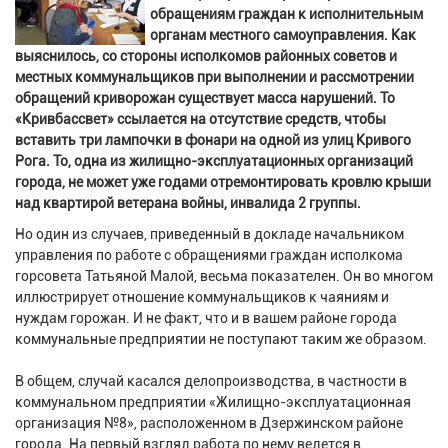
обращениям граждан к исполнительным
органам местного самоуправления. Как
выяснилось, со стороны исполкомов районных советов и
местных коммунальщиков при выполнении и рассмотрении
обращений криворожан существует масса нарушений. То
«Кривбассвет» ссылается на отсутствие средств, чтобы
вставить три лампочки в фонари на одной из улиц Кривого
Рога. То, одна из жилищно-эксплуатационных организаций
города, не может уже годами отремонтировать кровлю крыши
над квартирой ветерана войны, инвалида 2 группы.
Но один из случаев, приведенный в докладе начальником
управления по работе с обращениями граждан исполкома
горсовета Татьяной Малой, весьма показателен. Он во многом
иллюстрирует отношение коммунальщиков к чаяниям и
нуждам горожан. И не факт, что и в вашем районе города
коммунальные предприятии не поступают таким же образом.
В общем, случай касался делопроизводства, в частности в
коммунальном предприятии «Жилищно-эксплуатационная
организация №8», расположенном в Дзержинском районе
города. На первый взгляд работа по нему ведется в