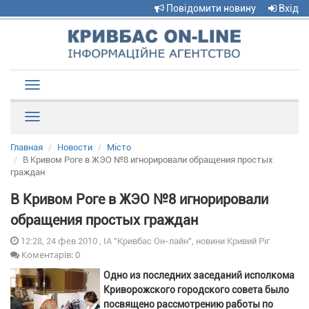
Повідомити новину
Вхід
Toggle
navigation
Рубрики
Главная
Новости
Місто
В Кривом Роге в ЖЭО №8 игнорировали обращения простых
граждан
В Кривом Роге в ЖЭО №8 игнорировали
обращения простых граждан
12:28, 24 фев 2010 , ІА "Кривбас Он-лайн", новини Кривий Ріг
Коментарів: 0
Одно из последних заседаний исполкома
Криворожского городского совета было
посвящено рассмотрению работы по