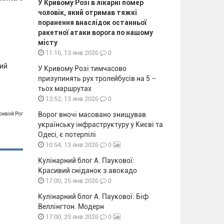
У Кривому Розі в лікарні помер
чоловік, який отримав тяжкі
поранення внаслідок останньої
ракетної атаки ворога по нашому
місту
0
11:16, 13 янв 2026
кий
У Кривому Розі тимчасово
призупинять рух тролейбусів на 5 –
тьох маршрутах
0
13:52, 13 янв 2026
Ворог вночі масовано знищував
Кривой Рог
українську інфраструктуру у Києві та
Одесі, є потерпілі
0
10:54, 13 янв 2026
Кулінарний блог А. Паукової:
Красивий сніданок з авокадо
0
17:00, 25 янв 2026
Кулінарний блог А. Паукової: Біф
Веллінгтон. Модерн
0
17:00, 29 янв 2026