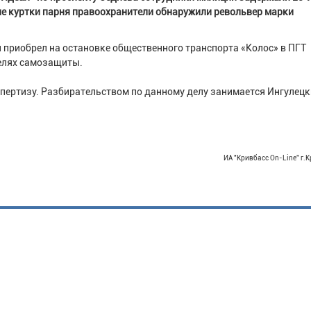
не куртки парня правоохранители обнаружили револьвер марки
н приобрел на остановке общественного транспорта «Колос» в ПГТ
целях самозащиты.
пертизу. Разбирательством по данному делу занимается Ингулец
ИА "Кривбасс On-Line" г.