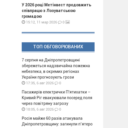
У 2026 році Метінвест продовжить
співпрацю з Лозуватською
громадою
0
15:12, 11 мар 2026
ТОП ОБГОВОРЮВАНИХ
7 серпня на Дніпропетровщині
збережеться надзвичайна пожежна
небезпека, в окремих регіонах
України прогнозують грози
0
17:35, 6 авг 2026
Пасажирів електрички П'ятихатки –
Кривий Ріг евакуювали посеред поля
через повітряну загрозу
0
18:05, 6 авг 2026
Росія майже 60 разів атакувала
Дніпропетровщину: загинули п’ятеро