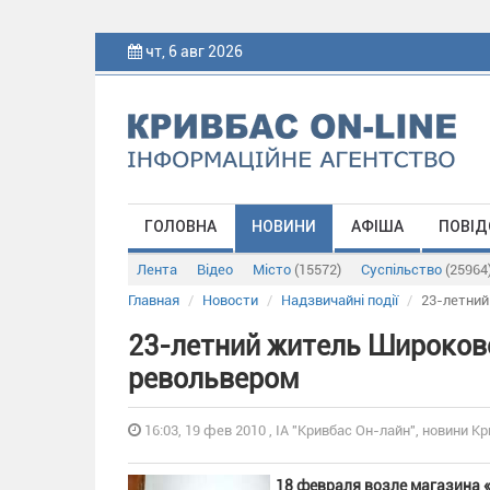
чт, 6 авг 2026
ГОЛОВНА
НОВИНИ
АФІША
ПОВІД
Лента
Відео
Місто
(15572)
Суспільство
(25964
Главная
Новости
Надзвичайні події
23-летний
23-летний житель Широковс
револьвером
16:03, 19 фев 2010 , ІА "Кривбас Он-лайн", новини Кр
18 февраля возле магазина 