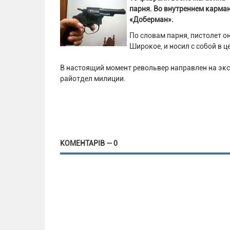
парня. Во внутреннем карма
«Доберман».
По словам парня, пистолет о
Широкое, и носил с собой в 
В настоящий момент револьвер направлен на экс
райотдел милиции.
КОМЕНТАРІВ — 0