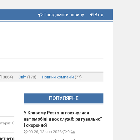
Повідомити новину
Вхід
(13864)
Світ
(178)
Новини компаній
(77)
ПОПУЛЯРНЕ
У Кривому Розі зіштовхнулися
автомобілі двох служб: рятувальної
тарів: 0
і охоронної
0
09:26, 13 янв 2026
летнего