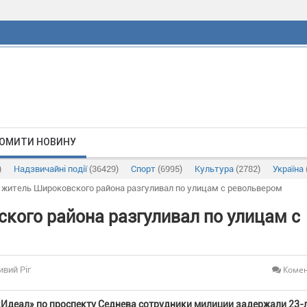
ОМИТИ НОВИНУ
)
Надзвичайні події
(36429)
Спорт
(6995)
Культура
(2782)
Україна
 житель Широковского района разгуливал по улицам с револьвером
кого района разгуливал по улицам с
Комен
ивий Ріг
«Идеал» по проспекту Седнева сотрудники милиции задержали 23-