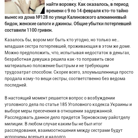
найти воровку. Как оказалось, в период
времени с 9 по 14 февраля кто-то тайно
вынес из дома №128 по улице Калиновского алюминиевый
бидон, женские сапоги и джинсы. Общие убытки потерпевшей
составили 1100 гривен.
Казалось бы, вором мог быть кто угодно, но только не…
младшая сестра потерпевшей, проживающая в этом же доме.
Можно предположить, что, испытывая недостаток в деньгах,
безработная девушка решила как-то поправить свое
материально положение быстрым и не требующим
трудозатрат способом. Скорее всего, злоумышленница просто
продала кому-то вещи сестры, соответственно без ведома
последней.
В настоящий момент решается вопрос о возбуждении
уголовного дела по статье 185 Уголовного кодекса Украины и
выборе меры пресечения в отношении задержанной.
Расследовать данное дело придется Терновскому райотделу
милиции. В любом случае каким бы не был итог
расследования, взаимоотношения между сестрами будут
испорчены всерьез и надолго.