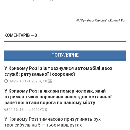
ИА "Кривбасс On-Line" г.Кривой Рог
КОМЕНТАРІВ — 0
ПОПУЛЯРНЕ
У Кривому Розі зіштовхнулися автомобілі двох
служб: рятувальної і охоронної
0
09:26, 13 янв 2026
У Кривому Розі в лікарні помер чоловік, який
отримав тяжкі поранення внаслідок останньої
ракетної атаки ворога по нашому місту
0
11:16, 13 янв 2026
У Кривому Розі тимчасово призупинять рух
тролейбусів на 5 – тьох маршрутах