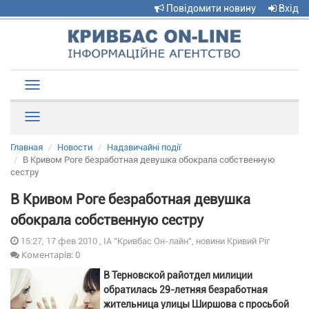
Повідомити новину
Вхід
Toggle
navigation
Рубрики
Главная
Новости
Надзвичайні події
В Кривом Роге безработная девушка обокрала собственную
сестру
В Кривом Роге безработная девушка
обокрала собственную сестру
15:27, 17 фев 2010 , ІА "Кривбас Он-лайн", новини Кривий Ріг
Коментарів: 0
В Терновской райотдел милиции
обратилась 29-летняя безработная
жительница улицы Ширшова с просьбой