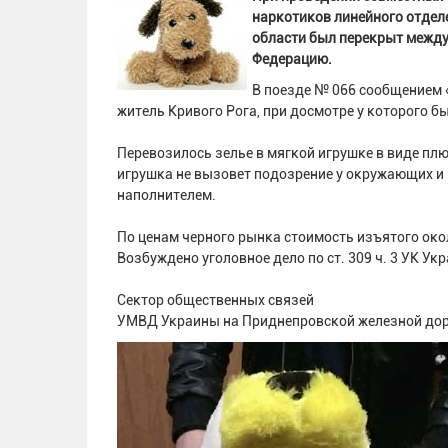
наркотиков линейного отдел
области был перекрыт между
Федерацию.
В поезде № 066 сообщением 
житель Кривого Рога, при досмотре у которого б
Перевозилось зелье в мягкой игрушке в виде пл
игрушка не вызовет подозрение у окружающих и
наполнителем.
По ценам черного рынка стоимость изъятого окол
Возбуждено уголовное дело по ст. 309 ч. 3 УК Ук
Сектор общественных связей
УМВД Украины на Приднепровской железной до