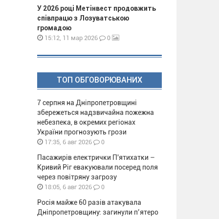
У 2026 році Метінвест продовжить
співпрацю з Лозуватською
громадою
0
15:12, 11 мар 2026
ТОП ОБГОВОРЮВАНИХ
7 серпня на Дніпропетровщині
збережеться надзвичайна пожежна
небезпека, в окремих регіонах
України прогнозують грози
0
17:35, 6 авг 2026
Пасажирів електрички П'ятихатки –
Кривий Ріг евакуювали посеред поля
через повітряну загрозу
0
18:05, 6 авг 2026
Росія майже 60 разів атакувала
Дніпропетровщину: загинули п’ятеро