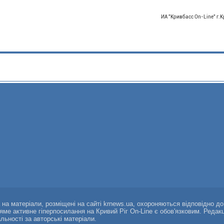
ИА "Кривбасс On-Line" г.
а на матеріали, розміщені на сайті krnews.ua, охороняються відповідно д
ряме активне гіперпосилання на Кривий Ріг On-Line є обов'язковим. Редак
альності за авторські матеріали.