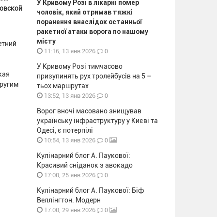
У Кривому Розі в лікарні помер
ровской
чоловік, який отримав тяжкі
поранення внаслідок останньої
ракетної атаки ворога по нашому
місту
етний
0
11:16, 13 янв 2026
У Кривому Розі тимчасово
кая
призупинять рух тролейбусів на 5 –
другим
тьох маршрутах
0
13:52, 13 янв 2026
Ворог вночі масовано знищував
українську інфраструктуру у Києві та
Одесі, є потерпілі
0
10:54, 13 янв 2026
Кулінарний блог А. Паукової:
Красивий сніданок з авокадо
0
17:00, 25 янв 2026
Кулінарний блог А. Паукової: Біф
Веллінгтон. Модерн
0
17:00, 29 янв 2026