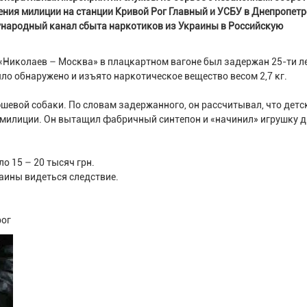
ения милиции на станции Кривой Рог Главный и УСБУ в Днепропет
народный канал сбыта наркотиков из Украины в Российскую
«Николаев – Москва» в плацкартном вагоне был задержан 25-ти л
ыло обнаружено и изъято наркотическое вещество весом 2,7 кг.
юшевой собаки. По словам задержанного, он рассчитывал, что детс
 милиции. Он вытащил фабричный синтепон и «начинил» игрушку 
о 15 – 20 тысяч грн.
раины видеться следствие.
рог