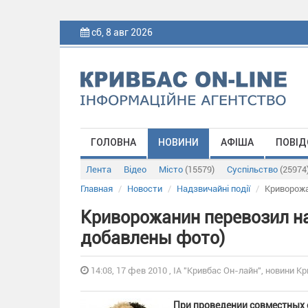
сб, 8 авг 2026
ГОЛОВНА
НОВИНИ
АФІША
ПОВІД
Лента
Відео
Місто
(15579)
Суспільство
(25974
Главная
Новости
Надзвичайні події
Криворожа
Криворожанин перевозил на
добавлены фото)
14:08, 17 фев 2010 , ІА "Кривбас Он-лайн", новини Кр
При проведении совместных 