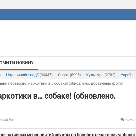
ОМИТИ НОВИНУ
)
Надзвичайні події
(36447)
Спорт
(6995)
Культура
(2782)
Україна
нин перевозил наркотики в… собаке! (обновлено. добавлены фото)
ркотики в… собаке! (обновлено.
Комен
ивий Ріг
оперативных мероприятий службы по борьбе с незаконным оборо