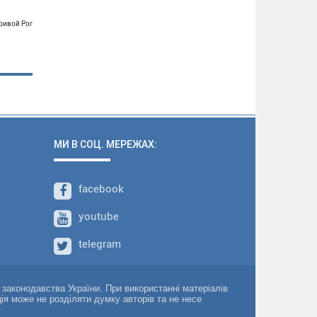
Кривой Рог
МИ В СОЦ. МЕРЕЖАХ:
facebook
youtube
telegram
о законодавства України. При використанні матеріалів
ція може не розділяти думку авторів та не несе