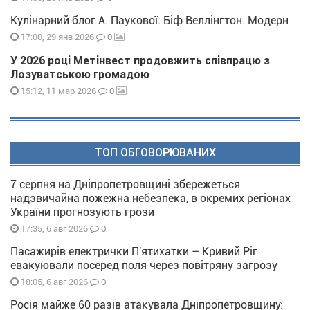
Кулінарний блог А. Паукової: Біф Веллінгтон. Модерн
0
17:00, 29 янв 2026
У 2026 році Метінвест продовжить співпрацю з
Лозуватською громадою
0
15:12, 11 мар 2026
ТОП ОБГОВОРЮВАНИХ
7 серпня на Дніпропетровщині збережеться
надзвичайна пожежна небезпека, в окремих регіонах
України прогнозують грози
0
17:35, 6 авг 2026
Пасажирів електрички П'ятихатки – Кривий Ріг
евакуювали посеред поля через повітряну загрозу
0
18:05, 6 авг 2026
Росія майже 60 разів атакувала Дніпропетровщину: