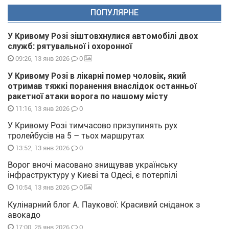
ПОПУЛЯРНЕ
У Кривому Розі зіштовхнулися автомобілі двох
служб: рятувальної і охоронної
0
09:26, 13 янв 2026
У Кривому Розі в лікарні помер чоловік, який
отримав тяжкі поранення внаслідок останньої
ракетної атаки ворога по нашому місту
0
11:16, 13 янв 2026
У Кривому Розі тимчасово призупинять рух
тролейбусів на 5 – тьох маршрутах
0
13:52, 13 янв 2026
Ворог вночі масовано знищував українську
інфраструктуру у Києві та Одесі, є потерпілі
0
10:54, 13 янв 2026
Кулінарний блог А. Паукової: Красивий сніданок з
авокадо
0
17:00, 25 янв 2026