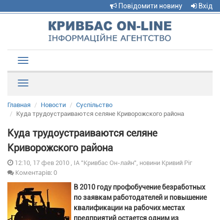
Повідомити новину
Вхід
Toggle
navigation
Рубрики
Главная
Новости
Суспільство
Куда трудоустраиваются селяне Криворожского района
Куда трудоустраиваются селяне
Криворожского района
12:10, 17 фев 2010 , ІА "Кривбас Он-лайн", новини Кривий Ріг
Коментарів: 0
В 2010 году профобучение безработных
по заявкам работодателей и повышение
квалификации на рабочих местах
предприятий остается одним из