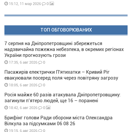
0
15:12, 11 мар 2026
ТОП ОБГОВОРЮВАНИХ
7 серпня на Дніпропетровщині збережеться
надзвичайна пожежна небезпека, в окремих регіонах
України прогнозують грози
0
17:35, 6 авг 2026
Пасажирів електрички П'ятихатки – Кривий Ріг
евакуювали посеред поля через повітряну загрозу
0
18:05, 6 авг 2026
Росія майже 60 разів атакувала Дніпропетровщину:
загинули п’ятеро людей, ще 16 – поранені
0
18:42, 6 авг 2026
Брифінг голови Ради оборони міста Олександра
Вілкула за підсумками 06 08 26
0
19:15, 6 авг 2026