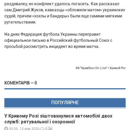
раздевалку, но конфликт удалось погасить. Как рассказал
сам Дмитрий Жуков, кавказцы «обложили матом» украинских
судей, причем «хохлы и бандеры» были еще самими мягкими
ругательствами.
На днях Федерация футбола Украины переправит
официальное письмо в Российский футбольный Союз с
просьбой рассмотреть инцидент во время матча.
ИА "Кривбасс On-Line" г.Кривой Рог
КОМЕНТАРІВ — 0
ПОПУЛЯРНЕ
У Кривому Розі зіштовхнулися автомобілі двох
служб: рятувальної і охоронної
0
09:26, 13 янв 2026