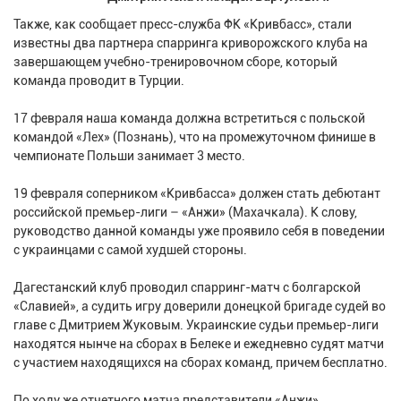
Также, как сообщает пресс-служба ФК «Кривбасс», стали
известны два партнера спарринга криворожского клуба на
завершающем учебно-тренировочном сборе, который
команда проводит в Турции.
17 февраля наша команда должна встретиться с польской
командой «Лех» (Познань), что на промежуточном финише в
чемпионате Польши занимает 3 место.
19 февраля соперником «Кривбасса» должен стать дебютант
российской премьер-лиги – «Анжи» (Махачкала). К слову,
руководство данной команды уже проявило себя в поведении
с украинцами с самой худшей стороны.
Дагестанский клуб проводил спарринг-матч с болгарской
«Славией», а судить игру доверили донецкой бригаде судей во
главе с Дмитрием Жуковым. Украинские судьи премьер-лиги
находятся нынче на сборах в Белеке и ежедневно судят матчи
с участием находящихся на сборах команд, причем бесплатно.
По ходу же отчетного матча представители «Анжи»