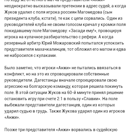
неоднократно высказывали претензии в адрес судей, а когда
Жуков удалил с поля игрока россиян Магомедова (сын
президента клуба, кстати), те как с цепи сорвались. Один из
руководителей клуба не своим голосом кричал у кромки поля
покидавшему поле Магомедову: «Засади ему!», провоцируя
игрока на кулачное разбирательство с рефери. А когда
резервный арбитр Юрий Можаровский попытался успокоить
представителя махачкалинцев, тот обложил его матом и едва
не набросился с кулаками.
Было заметно, что игроки «Анжи» не пытались ввязаться в
конфликт, но на это их спровоцировали собственные
руководители. Дагестанцы вначале спроецировали свою
агрессию на болгарскую команду, которая решила покинуть
поле. В этой ситуации Жуков на 60-й минуте принял решение
остановить игру при счете 2:1 в пользу «Славии». На поле
выбежали представители дагестанцев, один из которых
ударил судью в грудь. Также Жукова ударил один из игроков
«Анжи».
Позже три представителя «Анжи» ворвались в судейскую