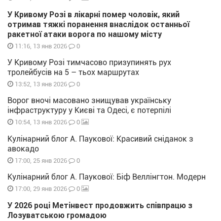
У Кривому Розі в лікарні помер чоловік, який
отримав тяжкі поранення внаслідок останньої
ракетної атаки ворога по нашому місту
0
11:16, 13 янв 2026
У Кривому Розі тимчасово призупинять рух
тролейбусів на 5 – тьох маршрутах
0
13:52, 13 янв 2026
Ворог вночі масовано знищував українську
інфраструктуру у Києві та Одесі, є потерпілі
0
10:54, 13 янв 2026
Кулінарний блог А. Паукової: Красивий сніданок з
авокадо
0
17:00, 25 янв 2026
Кулінарний блог А. Паукової: Біф Веллінгтон. Модерн
0
17:00, 29 янв 2026
У 2026 році Метінвест продовжить співпрацю з
Лозуватською громадою