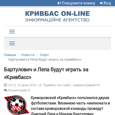
Повідомити новину
Вхід
Toggle
navigation
Рубрики
Главная
Новости
Спорт
Бартулович и Лепа будут играть за «Кривбасс»
Бартулович и Лепа будут играть за
«Кривбасс»
14:12, 16 фев 2010 , ІА "Кривбас Он-лайн", новини Кривий Ріг
Коментарів: 0
Криворожский «Кривбасc» пополнился двумя
футболистами. Весеннюю часть чемпионата в
составе криворожской команды проведут
Дмитрий Лепа и Младен Бартулович.